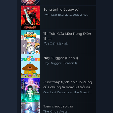
Song tinh diệt quỷ sư
Twin Star Exorcists, Sousei no
Onmyouji
Thị Trấn Gấu Mèo Trong Điện
Thoại
手机里的浣熊小镇
Này Duggee (Phần 1)
Hey Duggee (Season 1)
Cuộc thập tự chinh cuối cùng
của chúng ta hoặc Sự trỗi dậy
của một thế giới mới Phần 2
Our Last Crusade or the Rise of a
New World Season 2
Toàn chức cao thủ
The King's Avatar