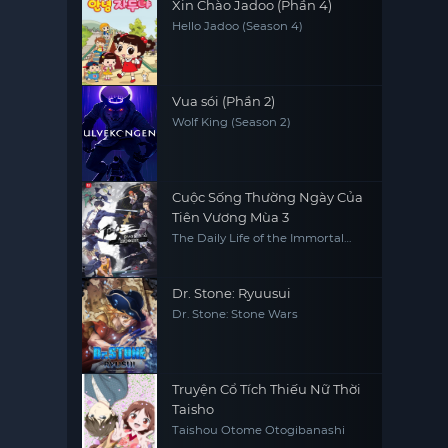
Xin Chào Jadoo (Phần 4)
Hello Jadoo (Season 4)
Vua sói (Phần 2)
Wolf King (Season 2)
Cuộc Sống Thường Ngày Của
Tiên Vương Mùa 3
The Daily Life of the Immortal
King 3
Dr. Stone: Ryuusui
Dr. Stone: Stone Wars
Truyện Cổ Tích Thiếu Nữ Thời
Taisho
Taishou Otome Otogibanashi