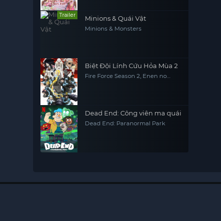
Trailer
Minions & Quái Vật
Minions & Monsters
Biệt Đội Lính Cứu Hỏa Mùa 2
Fire Force Season 2, Enen no
Shouboutai: Ni no Shou
Dead End: Công viên ma quái
Dead End: Paranormal Park