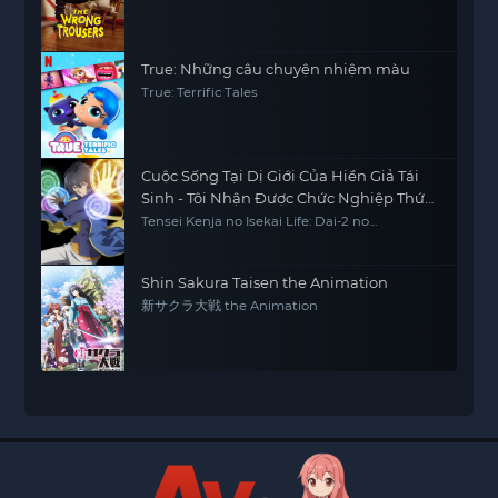
True: Những câu chuyện nhiệm màu
True: Terrific Tales
Cuộc Sống Tại Dị Giới Của Hiền Giả Tái
Sinh - Tôi Nhận Được Chức Nghiệp Thứ
Hai, Và Đã Trở Thành Người Mạnh Nhất
Tensei Kenja no Isekai Life: Dai-2 no
Shokugyou wo Ete Sekai Saikyou ni
Thế Giới
Narimashita My Isekai Life: I Gained a Second
Character Class and Became the Strongest
Sage in the World
Shin Sakura Taisen the Animation
新サクラ大戦 the Animation