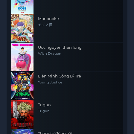
Mononoke
モノノ怪
Ước nguyện thần long
Wish Dragon
Liên Minh Công Lý Trẻ
Young Justice
Trigun
Trigun
Thám tử động vật