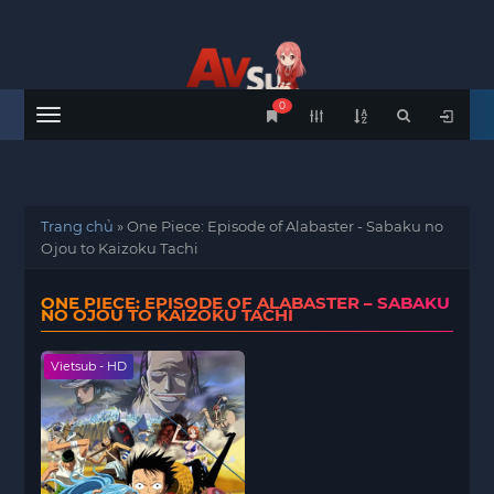
0
Menu
Trang chủ
»
One Piece: Episode of Alabaster - Sabaku no
Ojou to Kaizoku Tachi
ONE PIECE: EPISODE OF ALABASTER – SABAKU
NO OJOU TO KAIZOKU TACHI
Vietsub - HD