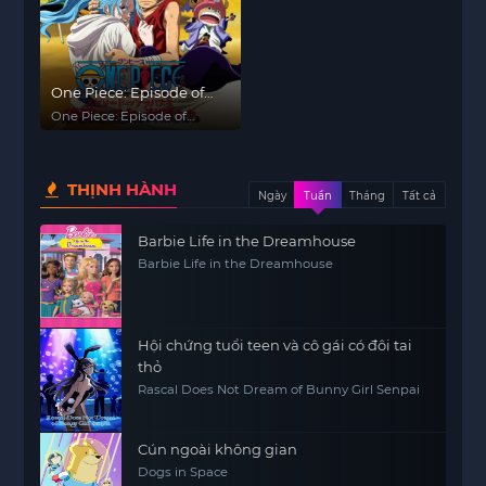
One Piece: Episode of
Alabaster - Sabaku no
One Piece: Episode of
Ojou to Kaizoku Tachi
Alabaster - Sabaku no
Ojou to Kaizoku Tachi
THỊNH HÀNH
Ngày
Tuần
Tháng
Tất cả
Barbie Life in the Dreamhouse
Barbie Life in the Dreamhouse
Hội chứng tuổi teen và cô gái có đôi tai
thỏ
Rascal Does Not Dream of Bunny Girl Senpai
Cún ngoài không gian
Dogs in Space