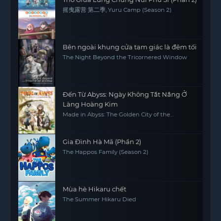
摇曳露营 第二季, Yuru Camp (Season 2)
Bên ngoài khung cửa tam giác là đêm tối
The Night Beyond the Tricornered Window
Đến Từ Abyss: Ngày Không Tắt Nắng Ở
Làng Hoàng Kim
Made in Abyss: The Golden City of the
Scorching Sun
Gia Đình Hà Mã (Phần 2)
The Happos Family (Season 2)
Mùa hè Hikaru chết
The Summer Hikaru Died