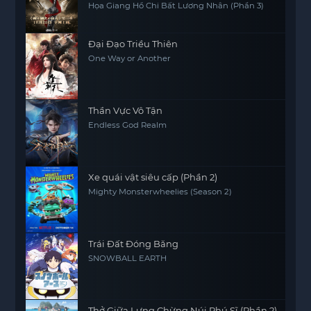
Họa Giang Hồ Chi Bất Lương Nhân (Phần 3)
Đại Đạo Triều Thiên
One Way or Another
Thần Vực Vô Tận
Endless God Realm
Xe quái vật siêu cấp (Phần 2)
Mighty Monsterwheelies (Season 2)
Trái Đất Đóng Băng
SNOWBALL EARTH
Thở Giữa Lưng Chừng Núi Phú Sĩ (Phần 2)