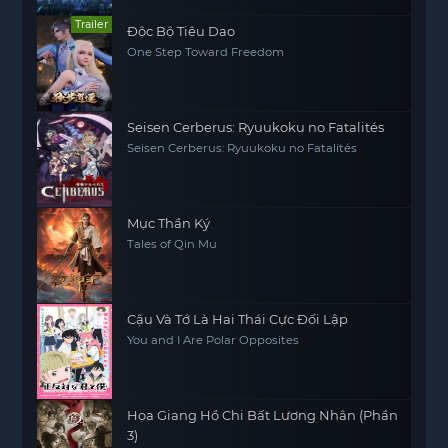
Trailer
Độc Bộ Tiêu Dao
One Step Toward Freedom
Seisen Cerberus: Ryuukoku no Fatalités
Seisen Cerberus: Ryuukoku no Fatalités
Mục Thần Ký
Tales of Qin Mu
Cậu Và Tớ Là Hai Thái Cực Đối Lập
You and I Are Polar Opposites
Họa Giang Hồ Chi Bất Lương Nhân (Phần
3)