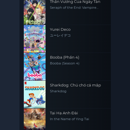
Thần Vương Của Ngày Tàn
Seraph of the End: Vampire
Reign
Yurei Deco
ユーレイデコ
Booba (Phần 4)
Booba (Season 4)
Sharkdog: Chú chó cá mập
Sharkdog
Tại Hạ Anh Đài
In the Name of Ying Tai