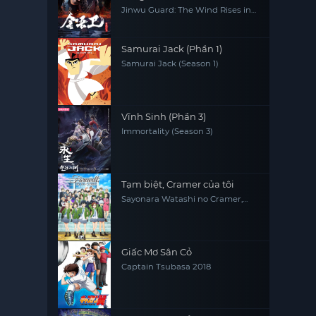
Jinwu Guard: The Wind Rises in
Jinling
Samurai Jack (Phần 1)
Samurai Jack (Season 1)
Vĩnh Sinh (Phần 3)
Immortality (Season 3)
Tạm biệt, Cramer của tôi
Sayonara Watashi no Cramer,
Farewell, My Dear Cramer
Giấc Mơ Sân Cỏ
Captain Tsubasa 2018