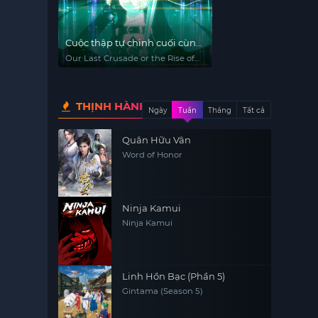
Cuộc thập tự chinh cuối cùng
của chúng ta hoặc Sự trỗi dậy
Our Last Crusade or the Rise of
của một thế giới mới Phần 2
a New World Season 2
THỊNH HÀNH
Ngày
Tuần
Tháng
Tất cả
Quân Hữu Vân
Word of Honor
Ninja Kamui
Ninja Kamui
Linh Hồn Bạc (Phần 5)
Gintama (Season 5)