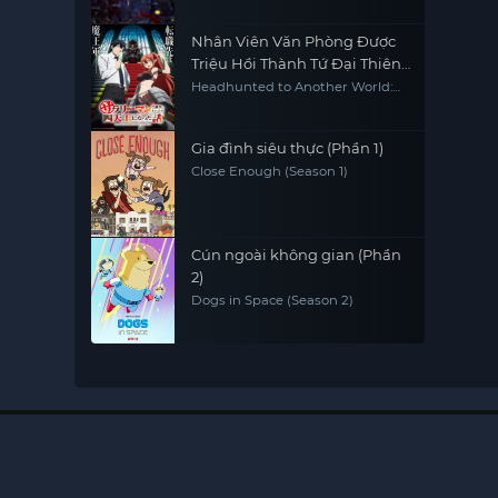
Nhân Viên Văn Phòng Được
Triệu Hồi Thành Tứ Đại Thiên
Vương Ở Thế Giới Khác
Headhunted to Another World:
From Salaryman to Big Four!
Gia đình siêu thực (Phần 1)
Close Enough (Season 1)
Cún ngoài không gian (Phần
2)
Dogs in Space (Season 2)