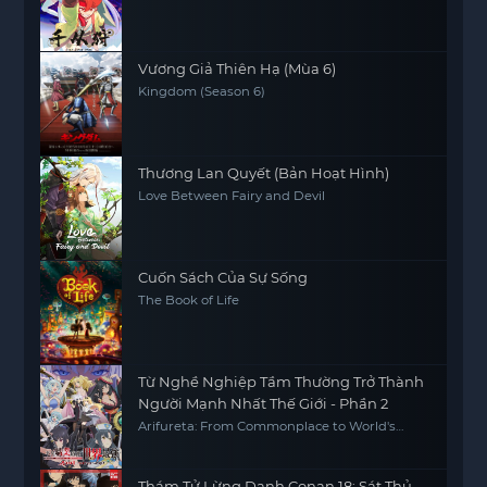
Vương Giả Thiên Hạ (Mùa 6)
Kingdom (Season 6)
Thương Lan Quyết (Bản Hoạt Hình)
Love Between Fairy and Devil
Cuốn Sách Của Sự Sống
The Book of Life
Từ Nghề Nghiệp Tầm Thường Trở Thành
Người Mạnh Nhất Thế Giới - Phần 2
Arifureta: From Commonplace to World's
Strongest S2
Thám Tử Lừng Danh Conan 18: Sát Thủ