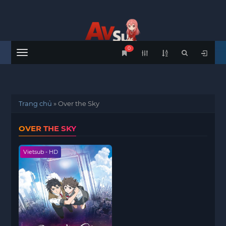
0
Menu
Trang chủ
»
Over the Sky
OVER THE SKY
Vietsub - HD