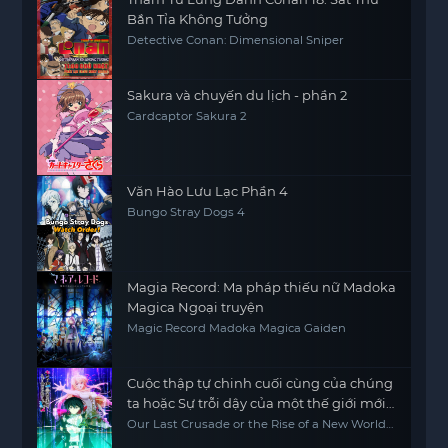
Bắn Tỉa Không Tưởng
Detective Conan: Dimensional Sniper
Sakura và chuyến du lịch - phần 2
Cardcaptor Sakura 2
Văn Hào Lưu Lạc Phần 4
Bungo Stray Dogs 4
Magia Record: Ma pháp thiếu nữ Madoka
Magica Ngoại truyện
Magic Record Madoka Magica Gaiden
Cuộc thập tự chinh cuối cùng của chúng
ta hoặc Sự trỗi dậy của một thế giới mới
Phần 2
Our Last Crusade or the Rise of a New World
Season 2