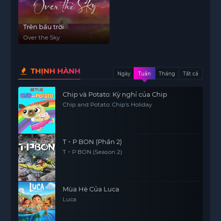
Trên bầu trời
Over the Sky
THỊNH HÀNH
Ngày
Tuần
Tháng
Tất cả
Chip và Potato: Kỳ nghỉ của Chip
Chip and Potato: Chip’s Holiday
T・P BON (Phần 2)
T・P BON (Season 2)
Mùa Hè Của Luca
Luca