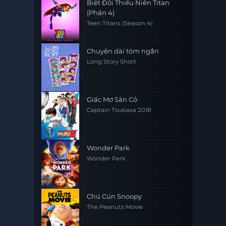
Biệt Đội Thiếu Niên Titan
(Phần 4)
Teen Titans (Season 4)
Chuyện dài tóm ngắn
Long Story Short
Giấc Mơ Sân Cỏ
Captain Tsubasa 2018
Wonder Park
Wonder Park
Chú Cún Snoopy
The Peanuts Movie