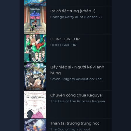
Undersea Devil
Bà cô tiệc tùng (Phần 2)
Chicago Party Aunt (Season 2)
DON'T GIVE UP
DON'T GIVE UP
Bảy hiệp sĩ - Người kế vị anh
hùng
Seven Knights Revolution: The
Hero's Successor, Seven Knights
Revolution -Eiyuu no Keishousha
Chuyện công chúa Kaguya
The Tale of The Princess Kaguya
Thần tại trường trung học
The God of High School