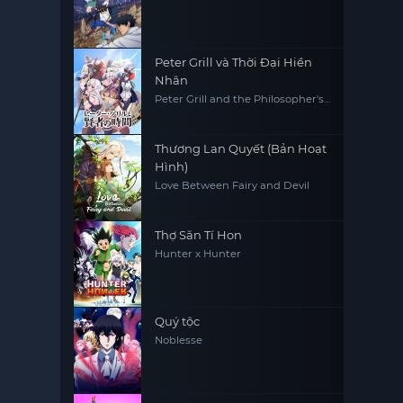
Peter Grill và Thời Đại Hiền
Nhân
Peter Grill and the Philosopher's
Time
Thương Lan Quyết (Bản Hoạt
Hình)
Love Between Fairy and Devil
Thợ Săn Tí Hon
Hunter x Hunter
Quý tộc
Noblesse