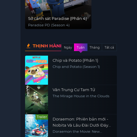
Sở cảnh sát Paradise (Phần 4)
Paradise PD (Season 4)
THỊNH HÀNH
Ngày
Tuần
Tháng
Tất cả
Chip và Potato (Phần 1)
Chip and Potato (Season 1)
Vân Trung Cư Tam Tử
The Mirage House in the Clouds
Trailer
Doraemon: Phiên bản mới -
Nobita Và Lâu Đài Dưới Đáy
Biển
Doraemon the Movie: New
Nobita and the Castle of the