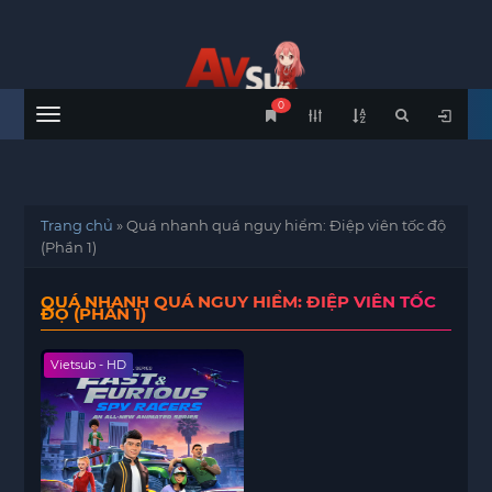
0
Menu
Trang chủ
»
Quá nhanh quá nguy hiểm: Điệp viên tốc độ
(Phần 1)
QUÁ NHANH QUÁ NGUY HIỂM: ĐIỆP VIÊN TỐC
ĐỘ (PHẦN 1)
Vietsub - HD