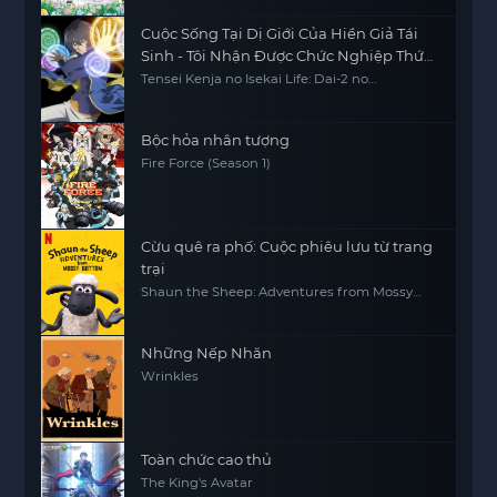
Cuộc Sống Tại Dị Giới Của Hiền Giả Tái
Sinh - Tôi Nhận Được Chức Nghiệp Thứ
Hai, Và Đã Trở Thành Người Mạnh Nhất
Tensei Kenja no Isekai Life: Dai-2 no
Shokugyou wo Ete Sekai Saikyou ni
Thế Giới
Narimashita My Isekai Life: I Gained a Second
Character Class and Became the Strongest
Sage in the World
Bộc hỏa nhân tượng
Fire Force (Season 1)
Cừu quê ra phố: Cuộc phiêu lưu từ trang
trại
Shaun the Sheep: Adventures from Mossy
Bottom
Những Nếp Nhăn
Wrinkles
Toàn chức cao thủ
The King's Avatar