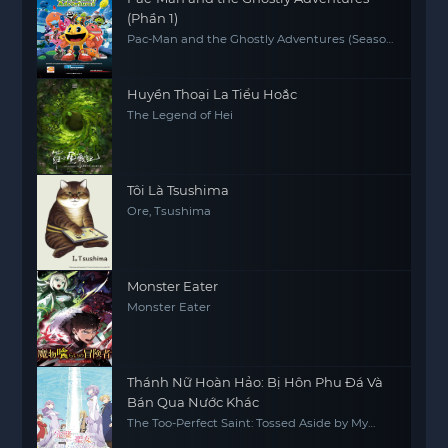
(Phần 1)
Pac-Man and the Ghostly Adventures (Season
1)
Huyền Thoại La Tiểu Hoắc
The Legend of Hei
Tôi Là Tsushima
Ore, Tsushima
Monster Eater
Monster Eater
Thánh Nữ Hoàn Hảo: Bị Hôn Phu Đá Và
Bán Qua Nước Khác
The Too-Perfect Saint: Tossed Aside by My
Fiancé and Sold to Another Kingdom