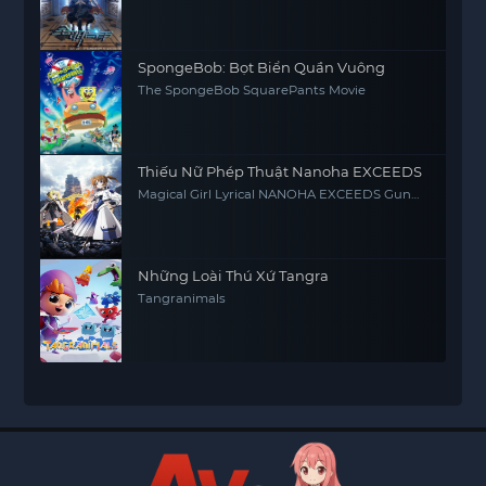
SpongeBob: Bọt Biển Quần Vuông
The SpongeBob SquarePants Movie
Thiếu Nữ Phép Thuật Nanoha EXCEEDS
Magical Girl Lyrical NANOHA EXCEEDS Gun
Blaze Vengeance
Những Loài Thú Xứ Tangra
Tangranimals