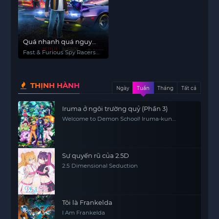
Quá nhanh quá nguy
hiểm: Điệp viên tốc độ
Fast & Furious Spy Racers
(Phần 1)
(Season 1)
THỊNH HÀNH
Ngày
Tuần
Tháng
Tất cả
Iruma ở ngôi trường quỷ (Phần 3)
Welcome to Demon School! Iruma-kun
(Season 3)
Sự quyến rũ của 2.5D
2.5 Dimensional Seduction
Tôi là Frankelda
I Am Frankelda