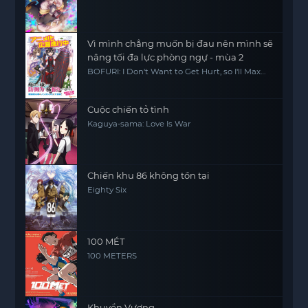
Vì mình chẳng muốn bị đau nên mình sẽ
nâng tối đa lực phòng ngự - mùa 2
BOFURI: I Don't Want to Get Hurt, so I'll Max
Out My Defense. Season 2
Cuộc chiến tỏ tình
Kaguya-sama: Love Is War
Chiến khu 86 không tồn tại
Eighty Six
100 MÉT
100 METERS
Khuyển Vương