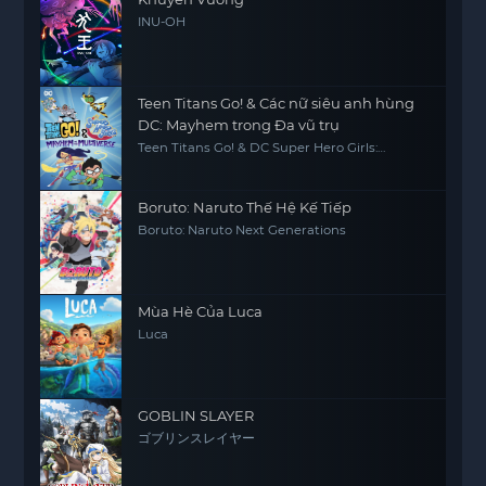
INU-OH
Teen Titans Go! & Các nữ siêu anh hùng
DC: Mayhem trong Đa vũ trụ
Teen Titans Go! & DC Super Hero Girls:
Mayhem in the Multiverse
Boruto: Naruto Thế Hệ Kế Tiếp
Boruto: Naruto Next Generations
Mùa Hè Của Luca
Luca
GOBLIN SLAYER
ゴブリンスレイヤー