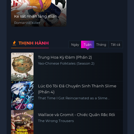
Kẻ sát nhân lãng mạn
Romantic Killer
THỊNH HÀNH
Ngày
Tuần
Tháng
Tất cả
Trung Hoa Kỳ Đàm (Phần 2)
Yao-Chinese Folktales (Season 2)
Lúc Đó Tôi Đã Chuyển Sinh Thành Slime
(Phần 4)
That Time I Got Reincarnated as a Slime
(Season 4)
Wallace và Gromit - Chiếc Quần Rắc Rối
The Wrong Trousers