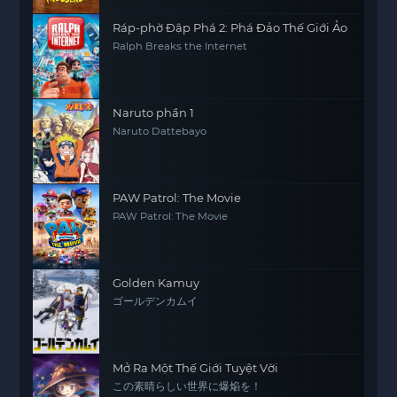
Ráp-phờ Đập Phá 2: Phá Đảo Thế Giới Ảo
Ralph Breaks the Internet
Naruto phần 1
Naruto Dattebayo
PAW Patrol: The Movie
PAW Patrol: The Movie
Golden Kamuy
ゴールデンカムイ
Mở Ra Một Thế Giới Tuyệt Vời
この素晴らしい世界に爆焔を！