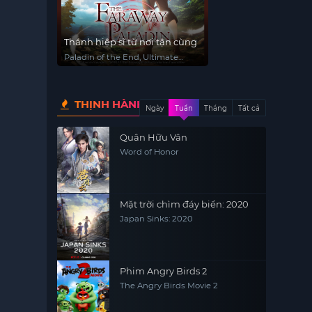
Thánh hiệp sĩ từ nơi tận cùng
Paladin of the End, Ultimate
Paladin, The Faraway Paladin,
Saihate no Paladin
THỊNH HÀNH
Ngày
Tuần
Tháng
Tất cả
Quân Hữu Vân
Word of Honor
Mặt trời chìm đáy biển: 2020
Japan Sinks: 2020
Phim Angry Birds 2
The Angry Birds Movie 2