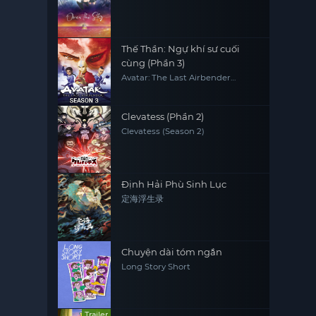
Thế Thần: Ngự khí sư cuối
cùng (Phần 3)
Avatar: The Last Airbender
(Season 3)
Clevatess (Phần 2)
Clevatess (Season 2)
Định Hải Phù Sinh Lục
定海浮生录
Chuyện dài tóm ngắn
Long Story Short
Trailer