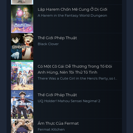
Lập Harem Chốn Mê Cung Ở Dị Giới
A Harem in the Fantasy World Dungeon
Thế Giới Phép Thuật
Black Clover
Có Một Cô Gái Dễ Thương Trong Tổ Đội
Anh Hùng, Nên Tôi Thử Tỏ Tình
There Was a Cute Girl in the Hero's Party, so I
Tried Confessing to Her
Thế Giới Pháp Thuật
UQ Holder! Mahou Sensei Negima! 2
Ẩm Thực Của Fermat
Fermat Kitchen