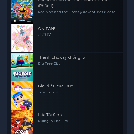
(Phần 1)
Pac-Man and the Ghostly Adventures (Season
1)
ONIPAN!
おにぱん！
Thành phố cây khổng lồ
Big Tree City
Giai điệu của True
True Tunes
Lửa Tái Sinh
Rising in The Fire