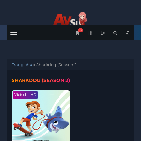
0
Menu
Trang chủ
»
Sharkdog (Season 2)
SHARKDOG (SEASON 2)
Vietsub - HD