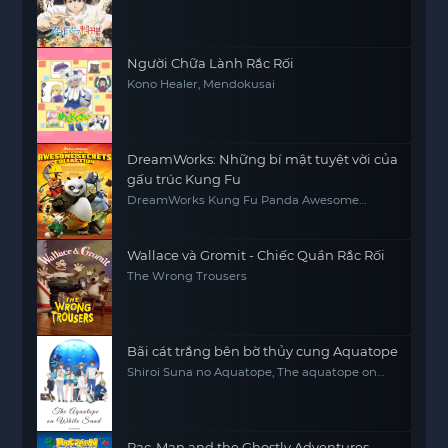
Người Chữa Lành Rắc Rối
Kono Healer, Mendokusai
DreamWorks: Những bí mật tuyệt vời của
gấu trúc Kung Fu
DreamWorks Kung Fu Panda Awesome
Secrets
Wallace và Gromit - Chiếc Quần Rắc Rối
The Wrong Trousers
Bãi cát trắng bên bờ thủy cung Aquatope
Shiroi Suna no Aquatope, The aquatope on
white sand
Pac-Man and the Ghostly Adventures