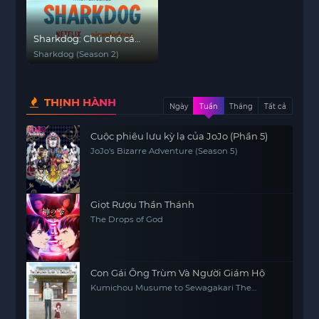
Sharkdog: Chú chó cá
mập (Phần 2)
Sharkdog (Season 2)
THỊNH HÀNH
Ngày
Tuần
Tháng
Tất cả
Cuộc phiêu lưu kỳ lạ của JoJo (Phần 5)
JoJo's Bizarre Adventure (Season 5)
Giọt Rượu Thần Thánh
The Drops of God
Con Gái Ông Trùm Và Người Giám Hộ
Kumichou Musume to Sewagakari The
Yakuza's Guide to Babysitting