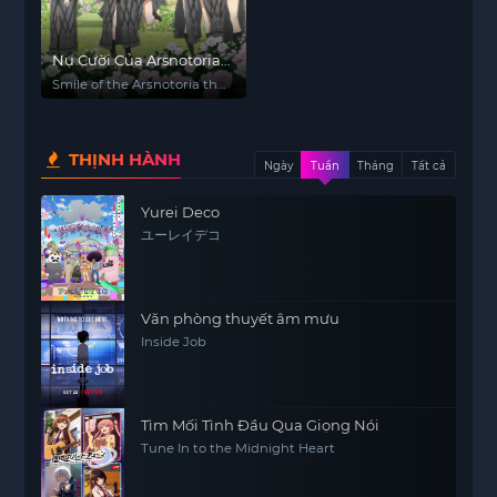
Nụ Cười Của Arsnotoria
(Hoạt Hình)
Smile of the Arsnotoria the
Animation
THỊNH HÀNH
Ngày
Tuần
Tháng
Tất cả
Yurei Deco
ユーレイデコ
Văn phòng thuyết âm mưu
Inside Job
Tìm Mối Tình Đầu Qua Giọng Nói
Tune In to the Midnight Heart