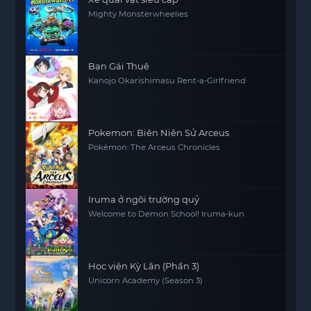
Mighty Monsterwheelies
Bạn Gái Thuê
Kanojo Okarishimasu Rent-a-Girlfriend
Pokemon: Biên Niên Sử Arceus
Pokémon: The Arceus Chronicles
Iruma ở ngôi trường quỷ
Welcome to Demon School! Iruma-kun
Học viện Kỳ Lân (Phần 3)
Unicorn Academy (Season 3)