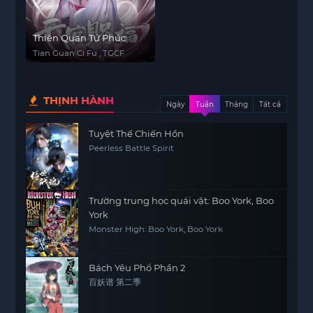
Thiên Quan Tứ Phúc
Tian Guan Ci Fu , TGCF
THỊNH HÀNH
Ngày
Tuần
Tháng
Tất cả
Tuyệt Thế Chiến Hồn
Peerless Battle Spirit
Trường trung học quái vật: Boo York, Boo
York
Monster High: Boo York, Boo York
Bách Yêu Phổ Phần 2
百妖谱 第二季