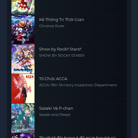
Kẻ Thống Trị Thời Gian
Chronos Ruler
Show by Rock!! Stars!!
SHOW BY ROCK!! STARS!!
Tổ Chức ACCA
ACCA: 13th Territory Inspection Department
Sasaki Và P-chan
Sasaki and Peeps
Tôi rời tổ đội hạng A để giúp học trò cũ