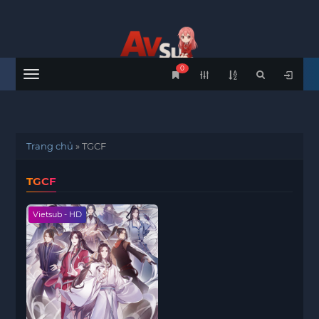
0
Menu
Trang chủ
»
TGCF
TGCF
Vietsub - HD