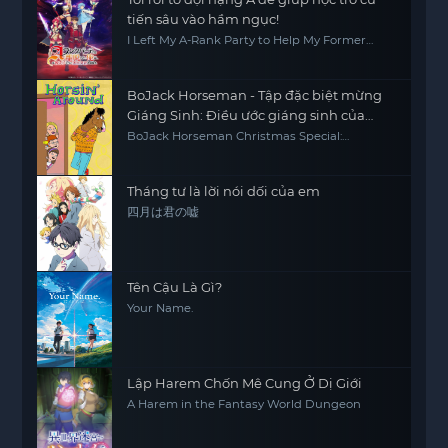
tiến sâu vào hầm ngục!
I Left My A-Rank Party to Help My Former
Students Reach the Dungeon Depths!
BoJack Horseman - Tập đặc biệt mừng
Giáng Sinh: Điều ước giáng sinh của
Sabrina
BoJack Horseman Christmas Special:
Sabrina's Christmas Wish
Tháng tư là lời nói dối của em
四月は君の嘘
Tên Cậu Là Gì?
Your Name.
Lập Harem Chốn Mê Cung Ở Dị Giới
A Harem in the Fantasy World Dungeon