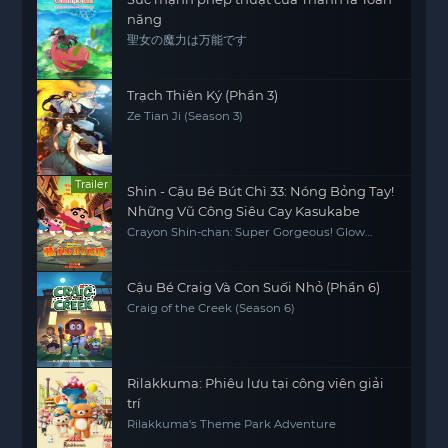
năng
聖女の魔力は万能です
Trạch Thiên Ký (Phần 3)
Ze Tian Ji (Season 3)
Trailer
Shin - Cậu Bé Bút Chì 33: Nóng Bỏng Tay!
Những Vũ Công Siêu Cay Kasukabe
Crayon Shin-chan: Super Gorgeous! Glow
Kasukabe Dancer
Cậu Bé Craig Và Con Suối Nhỏ (Phần 6)
Craig of the Creek (Season 6)
Rilakkuma: Phiêu lưu tại công viên giải
trí
Rilakkuma's Theme Park Adventure