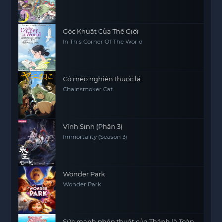
ga Michibiku 2
Góc Khuất Của Thế Giới
In This Corner Of The World
Cô mèo nghiện thuốc lá
Chainsmoker Cat
Vĩnh Sinh (Phần 3)
Immortality (Season 3)
Wonder Park
Wonder Park
Sức mạnh phép thuật của Thánh là Toàn