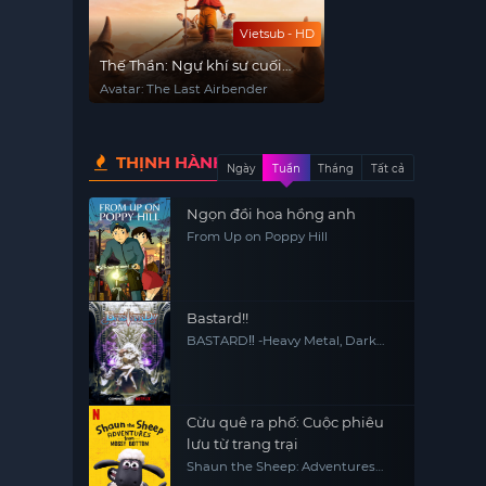
Vietsub - HD
Thế Thần: Ngự khí sư cuối
cùng
Avatar: The Last Airbender
THỊNH HÀNH
Ngày
Tuần
Tháng
Tất cả
Ngọn đồi hoa hồng anh
From Up on Poppy Hill
Bastard!!
BASTARD‼ -Heavy Metal, Dark
Fantasy-
Cừu quê ra phố: Cuộc phiêu
lưu từ trang trại
Shaun the Sheep: Adventures
from Mossy Bottom