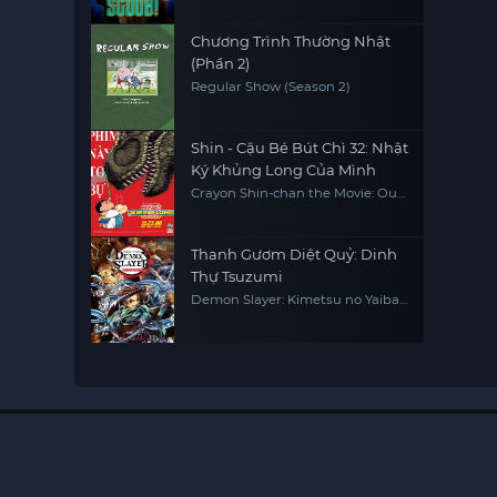
Chương Trình Thường Nhật
(Phần 2)
Regular Show (Season 2)
Shin - Cậu Bé Bút Chì 32: Nhật
Ký Khủng Long Của Mình
Crayon Shin-chan the Movie: Our
Dinosaur Diary
Thanh Gươm Diệt Quỷ: Dinh
Thự Tsuzumi
Demon Slayer: Kimetsu no Yaiba
Tsuzumi Mansion Arc