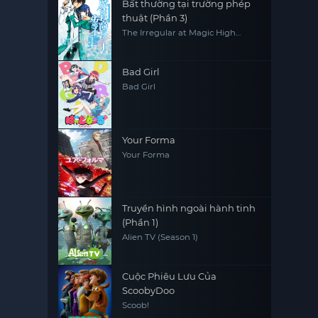
Bất thường tại trường phép
thuật (Phần 3)
The Irregular at Magic High
School (Season 3)
Bad Girl
Bad Girl
Your Forma
Your Forma
Truyền hình ngoài hành tinh
(Phần 1)
Alien TV (Season 1)
Cuộc Phiêu Lưu Của
ScoobyDoo
Scoob!