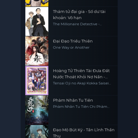
Thám tử đại gia - Số dư tài
khoản: Vô hạn
The Millionaire Detective -
Balance: UNLIMITED
Đại Đạo Triều Thiên
One Way or Another
Hoàng Tử Thiên Tài Đưa Đất
Nước Thoát Khỏi Nợ Nần -
Đúng Rồi, Bán Nước Thôi
Tensai Oji no Akaji Kokka Saisei
Jutsu - So da, Baikoku Shiyo, The
Genius Prince's Guide to Raising
a Nation Out of Debt, The Genius
Prince's Guide to Raising a
Phàm Nhân Tu Tiên
Nation Out of Debt (Hey, How
Phàm Nhân Tu Tiên Chi Phàm
About Treason?)
Nhân Phong Khởi Thiên Nam,
Fan Ren Xiu Xian Zhuan
Đạo Mộ Bút Ký - Tần Lĩnh Thần
Thụ