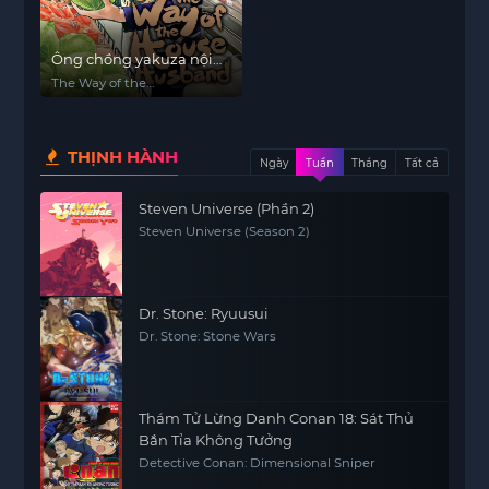
Ông chồng yakuza nội
trợ
The Way of the
Househusband
THỊNH HÀNH
Ngày
Tuần
Tháng
Tất cả
Steven Universe (Phần 2)
Steven Universe (Season 2)
Dr. Stone: Ryuusui
Dr. Stone: Stone Wars
Thám Tử Lừng Danh Conan 18: Sát Thủ
Bắn Tỉa Không Tưởng
Detective Conan: Dimensional Sniper