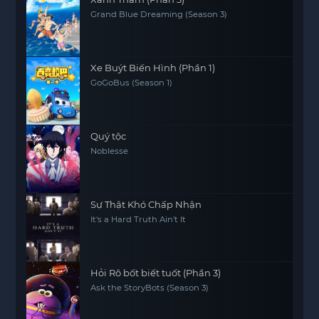
Grand Blue Dreaming (Season 3)
Xe Buýt Biến Hình (Phần 1)
GoGoBus (Season 1)
Quý tộc
Noblesse
Sự Thật Khó Chấp Nhận
It's a Hard Truth Ain't It
Hỏi Rô bốt biết tuốt (Phần 3)
Ask the StoryBots (Season 3)