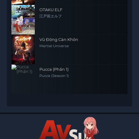
OTAKU ELF
江戸前エルフ
Vũ Động Càn Khôn
Martial Universe
Pucca (Phần 1)
Pucca (Season 1)