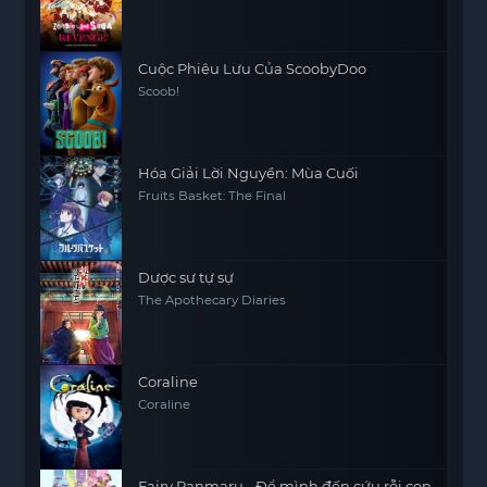
Cuộc Phiêu Lưu Của ScoobyDoo
Scoob!
Hóa Giải Lời Nguyền: Mùa Cuối
Fruits Basket: The Final
Dược sư tự sự
The Apothecary Diaries
Coraline
Coraline
Fairy Ranmaru - Để mình đến cứu rỗi con