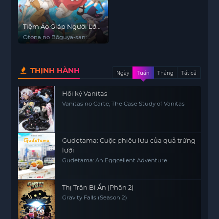
Tiệm Áo Giáp Người Lớn
Mùa 2
Otona no Bōguya-san:
Season 2
THỊNH HÀNH
Ngày
Tuần
Tháng
Tất cả
Hồi ký Vanitas
Vanitas no Carte, The Case Study of Vanitas
Gudetama: Cuộc phiêu lưu của quả trứng
lười
Gudetama: An Eggcellent Adventure
Thị Trấn Bí Ẩn (Phần 2)
Gravity Falls (Season 2)