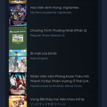
Học Viện Anh Hùng: Vigilantes
My Hero Academia: Vigilantes
Chương Trình Thường Nhật (Phần 2)
Regular Show (Season 2)
Bí mật của bố tôi
Kakushigoto
Nhân Viên Văn Phòng Được Triệu Hồi
Thành Tứ Đại Thiên Vương Ở Thế Giới
Khác
Headhunted to Another World: From
Salaryman to Big Four!
Vùng đất thây ma: Kéo nhau trở lại
ゾンビランドサガ リベンジ