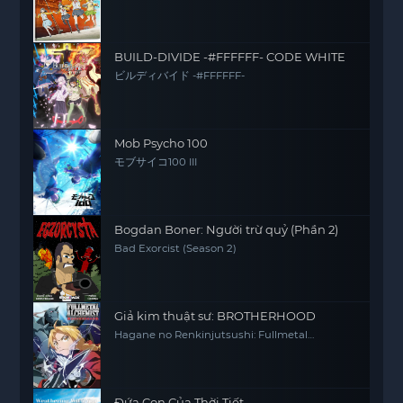
BUILD-DIVIDE -#FFFFFF- CODE WHITE
ビルディバイド -#FFFFFF-
Mob Psycho 100
モブサイコ100 III
Bogdan Boner: Người trừ quỷ (Phần 2)
Bad Exorcist (Season 2)
Giả kim thuật sư: BROTHERHOOD
Hagane no Renkinjutsushi: Fullmetal
Alchemist Fullmetal Alchemist (2009) FMA
FMAB
Đứa Con Của Thời Tiết