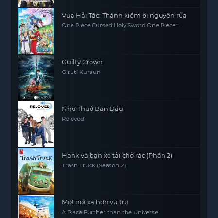
Vua Hải Tặc: Thánh kiếm bị nguyền rủa
One Piece Cursed Holy Sword One Piece:
Norowareta Seiken (Movie 5)
Guilty Crown
Giruti Kuraun
Như Thuở Ban Đầu
Reloved
Hank và bạn xe tải chở rác (Phần 2)
Trash Truck (Season 2)
Một nơi xa hơn vũ trụ
A Place Further than the Universe