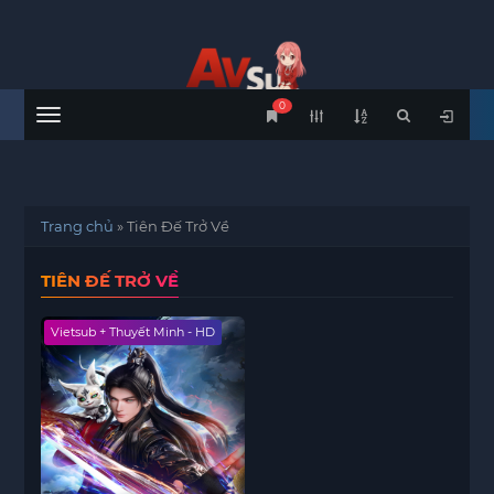
0
Menu
Trang chủ
»
Tiên Đế Trở Về
TIÊN ĐẾ TRỞ VỀ
Vietsub + Thuyết Minh - HD