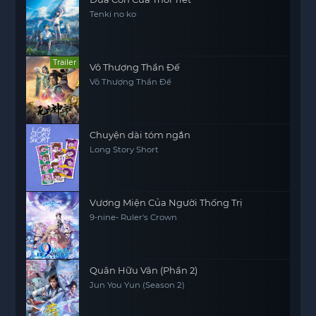
Tenki no ko
Trailer
Vô Thượng Thần Đế
Vô Thượng Thần Đế
Chuyện dài tóm ngắn
Long Story Short
Vương Miện Của Người Thống Trị
9-nine- Ruler's Crown
Quân Hữu Vân (Phần 2)
Jun You Yun (Season 2)