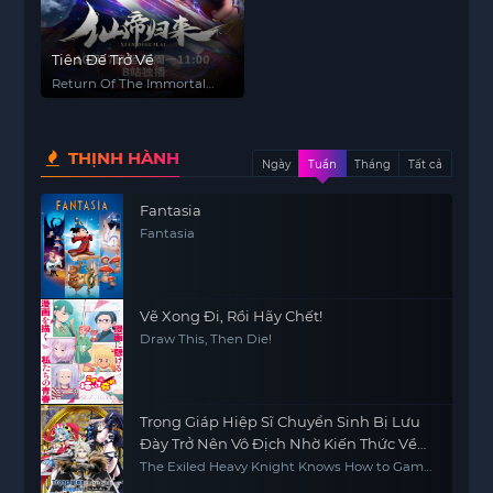
Tiên Đế Trở Về
Return Of The Immortal
Emperor
THỊNH HÀNH
Ngày
Tuần
Tháng
Tất cả
Fantasia
Fantasia
Vẽ Xong Đi, Rồi Hãy Chết!
Draw This, Then Die!
Trọng Giáp Hiệp Sĩ Chuyển Sinh Bị Lưu
Đày Trở Nên Vô Địch Nhờ Kiến Thức Về
Game
The Exiled Heavy Knight Knows How to Game
the System