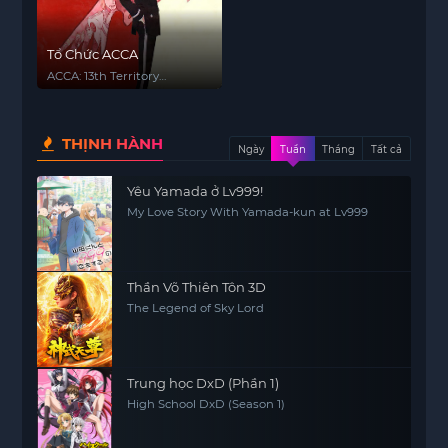
Tổ Chức ACCA
ACCA: 13th Territory
Inspection Department
THỊNH HÀNH
Ngày
Tuần
Tháng
Tất cả
Yêu Yamada ở Lv999!
My Love Story With Yamada-kun at Lv999
Thần Võ Thiên Tôn 3D
The Legend of Sky Lord
Trung học DxD (Phần 1)
High School DxD (Season 1)