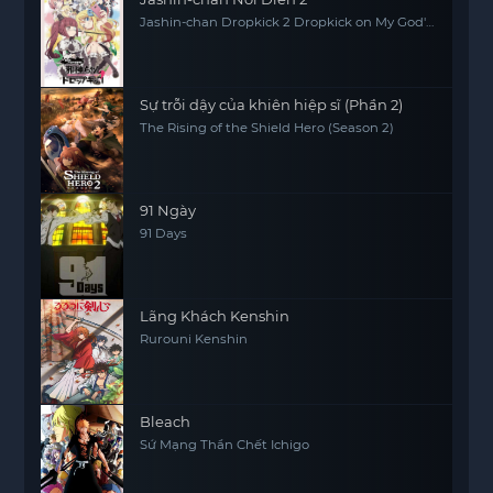
Jashin-chan Dropkick 2 Dropkick on My God'
Seanson 2
Sự trỗi dậy của khiên hiệp sĩ (Phần 2)
The Rising of the Shield Hero (Season 2)
91 Ngày
91 Days
Lãng Khách Kenshin
Rurouni Kenshin
Bleach
Sứ Mạng Thần Chết Ichigo