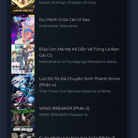
Honor of Kings: Chapter of Glory
Du Hành Giữa Các Vì Sao
Interstellar Wanderer
Đứa Con Mà Mẹ Kế Dẫn Về Từng Là Bạn
Gái Cũ
Mamahaha no Tsurego ga Motokano datta
My Stepmom's Daughter Is My Ex
Lúc Đó Tôi Đã Chuyển Sinh Thành Slime
(Phần 4)
That Time I Got Reincarnated as a Slime
(Season 4)
WIND BREAKER (Phần 2)
WIND BREAKER (Season 2)
Cuộc phiêu lưu kì lạ của JoJo (Phần 2)