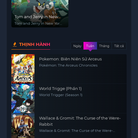
Tom and Jerry in New
York (Phần 2)
Tom and Jerry in New York
(Season 2)
THỊNH HÀNH
Ngày
Tuần
Tháng
Tất cả
Pokemon: Biên Niên Sử Arceus
Pokémon: The Arceus Chronicles
World Trigge (Phần 1)
World Trigger (Season 1)
Wallace & Gromit: The Curse of the Were-
Rabbit
Wallace & Gromit: The Curse of the Were-
Rabbit