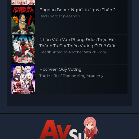
Bogdan Boner: Người trừ quỷ (Phần 2)
Bad Exorcist (Season 2)
Nhân Viên Văn Phòng Được Triệu Hồi
Thành Tứ Đại Thiên Vương Ở Thế Giới
Khác
Headhunted to Another World: From
Salaryman to Big Four!
Học Viện Quỷ Vương
The Misfit of Demon King Academy