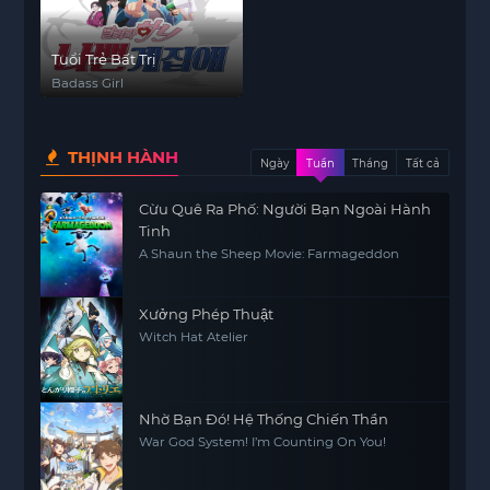
Tuổi Trẻ Bất Trị
Badass Girl
THỊNH HÀNH
Ngày
Tuần
Tháng
Tất cả
Cừu Quê Ra Phố: Người Bạn Ngoài Hành
Tinh
A Shaun the Sheep Movie: Farmageddon
Xưởng Phép Thuật
Witch Hat Atelier
Nhờ Bạn Đó! Hệ Thống Chiến Thần
War God System! I’m Counting On You!