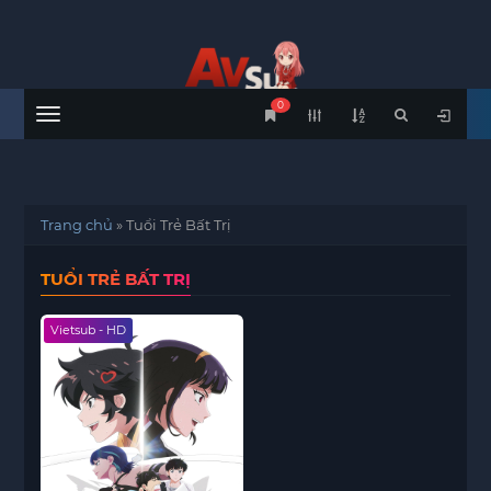
0
Menu
Trang chủ
»
Tuổi Trẻ Bất Trị
TUỔI TRẺ BẤT TRỊ
Vietsub - HD