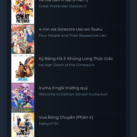
Great Pretender (Season 1)
4-nin wa Sorezore Uso wo Tsuku
Four People and Their Respective Lies
Kỷ Băng Hà 3: Khủng Long Thức Giấc
Ice Age: Dawn of the Dinosaurs
Iruma ở ngôi trường quỷ
Welcome to Demon School! Iruma-kun
Vua Bóng Chuyền (Phần 4)
Haikyu!! S4