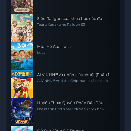
Siêu Railgun của khoa học nào đó
Toaru Kagaku no Railgun S3
Mùa Hè Của Luca
Luca
ALVINNN!!! và nhóm sóc chuột (Phần 1)
ALVINNN!!! And the Chipmunks (Season 1)
Huyền Thoại Quyền Pháp Bắc Đẩu
Fist of the North Star: HOKUTO NO KEN
Dù Sao Cũng Dễ Thương