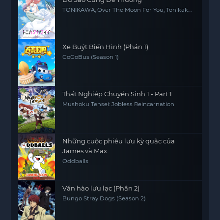
TONIKAWA, Over The Moon For You, Tonikaku
Kawaii
Xe Buýt Biến Hình (Phần 1)
GoGoBus (Season 1)
Thất Nghiệp Chuyển Sinh 1 - Part 1
Mushoku Tensei: Jobless Reincarnation
Những cuộc phiêu lưu kỳ quặc của
James và Max
Oddballs
Văn hào lưu lạc (Phần 2)
Bungo Stray Dogs (Season 2)