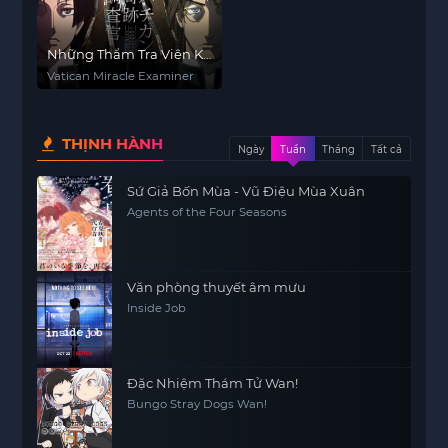
Những Thẩm Tra Viên Kỳ
Tích
Vatican Miracle Examiner
THỊNH HÀNH
Ngày
Tuần
Tháng
Tất cả
Sứ Giả Bốn Mùa - Vũ Điệu Mùa Xuân
Agents of the Four Seasons
Văn phòng thuyết âm mưu
Inside Job
Đặc Nhiệm Thám Tử Wan!
Bungo Stray Dogs Wan!