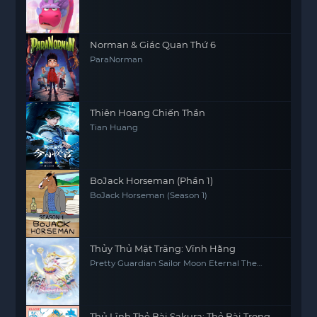
Norman & Giác Quan Thứ 6
ParaNorman
Thiên Hoang Chiến Thần
Tian Huang
BoJack Horseman (Phần 1)
BoJack Horseman (Season 1)
Thủy Thủ Mặt Trăng: Vĩnh Hằng
Pretty Guardian Sailor Moon Eternal The
MOVIE Part 2
Thủ Lĩnh Thẻ Bài Sakura: Thẻ Bài Trong