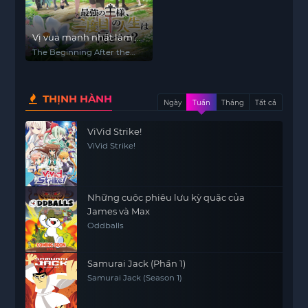
Vị vua mạnh nhất làm gì
ở kiếp thứ hai?
The Beginning After the
End
THỊNH HÀNH
Ngày
Tuần
Tháng
Tất cả
ViVid Strike!
ViVid Strike!
Những cuộc phiêu lưu kỳ quặc của
James và Max
Oddballs
Samurai Jack (Phần 1)
Samurai Jack (Season 1)