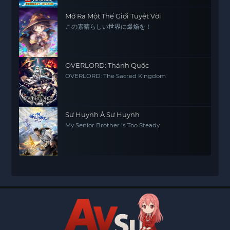
Mở Ra Một Thế Giới Tuyệt Vời
この素晴らしい世界に爆焔を！
OVERLORD: Thánh Quốc
OVERLORD: The Sacred Kingdom
Sư Huynh À Sư Huynh
My Senior Brother is Too Steady