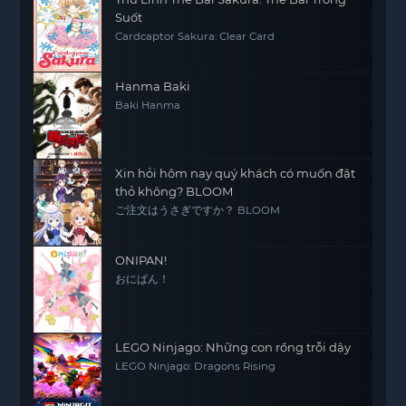
Suốt
Cardcaptor Sakura: Clear Card
Hanma Baki
Baki Hanma
Xin hỏi hôm nay quý khách có muốn đặt
thỏ không? BLOOM
ご注文はうさぎですか？ BLOOM
ONIPAN!
おにぱん！
LEGO Ninjago: Những con rồng trỗi dậy
LEGO Ninjago: Dragons Rising