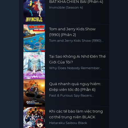
BẤT KHẢ CHIẾN BẠI (Phần 4)
Invincible (Season 4)
Tom and Jerry Kids Show
(1990) (Phần 2)
Tom and Jerry Kids Show (1990)
(Season 2)
Tại Sao Không Ai Nhớ Đến Thế
Giới Của Tôi?
Why Does Nobody Remember
Me in This World?
Quá nhanh quá nguy hiểm:
Điệp viên tốc độ (Phần 6)
Fast & Furious Spy Racers
(Season 6)
Khi các tế bào làm việc trong
cơ thể trung niên BLACK
Hataraku Saibou Black