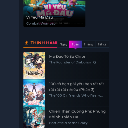
Vì Yêu Mà Đấu
Combat Wombat
THỊNH HÀNH
Ngày
Tuần
Tháng
Tất cả
Ma Đạo Tổ Sư Chibi
The Founder of Diabolism Q
100 cô bạn gái yêu bạn rất rất
rất rất rất nhiều (Phần 3)
The 100 Girlfriends Who Really,
Really, Really, Really, REALLY Love
You (Season 3)
Chiến Thần Cuồng Phi: Phụng
Khinh Thiên Hạ
Battlefield of the Crazy
Empresses