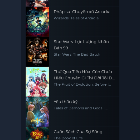
Pháp sư: Chuyện xứ Arcadia
Wizards: Tales of Arcadia
Star Wars: Lực Lượng Nhân
Bản 99
Star Wars: The Bad Batch
Thứ Quả Tiến Hóa: Còn Chưa
Hiểu Chuyện Gì Thì Đời Tôi Đã
Trở Nên Vô Đối
The Fruit of Evolution: Before I
Knew It, My Life Had It Made,
Shinka no Mi -Shiranai Uchi ni
Kachigumi Jinsei-
Yêu thần ký
Tales of Demons and Gods ||
Tales of Demon and God
Cuốn Sách Của Sự Sống
The Book of Life