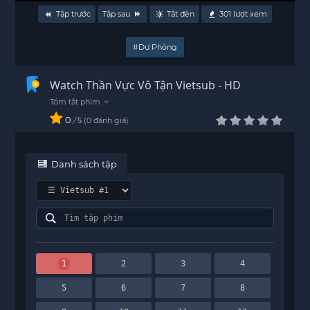
Tập trước
Tập sau
Tắt đèn
301
lượt xem
#Dự Phòng
Watch Thần Vực Vô Tận Vietsub - HD
0
/
0
đánh giá
5
Danh sách tập
1
2
3
4
5
6
7
8