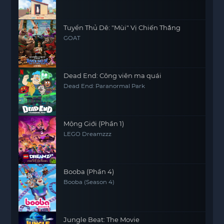
61
62
63
64
65
66
67
68
Tuyển Thủ Dê: "Mùi" Vị Chiến Thắng
GOAT
69
70
71
72
73
74
75
76
77
Dead End: Công viên ma quái
78
79
80
Dead End: Paranormal Park
Mộng Giới (Phần 1)
LEGO Dreamzzz
Booba (Phần 4)
Booba (Season 4)
Jungle Beat: The Movie