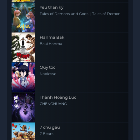
Yêu thần ký
Tales of Demons and Gods || Tales of Demon
and God
Hanma Baki
Baki Hanma
Quý tộc
Noblesse
Thành Hoàng Lục
CHENGHUANG
7 chú gấu
7 Bears