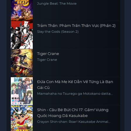
Jungle Beat: The Movie
Trảm Thần: Phàm Trần Thần Vực (Phần 2)
Slay the Gods (Season 2)
Tiger Crane
Tiger Crane
Đứa Con Mà Mẹ Kế Dẫn Về Từng Là Bạn
Gái Cũ
Mamahaha no Tsurego ga Motokano datta
My Stepmom's Daughter Is My Ex
Shin - Cậu Bé Bút Chì 17: Gầm! Vương
Quốc Hoang Dã Kasukabe
Crayon Shin-chan: Roar! Kasukabe Animal
Kingdom