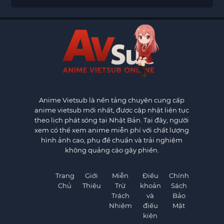
Anime Vietsub
là nền tảng chuyên cung cấp
anime vietsub mới nhất, được cập nhật liên tục
theo lịch phát sóng tại Nhật Bản. Tại đây, người
xem có thể xem anime miễn phí với chất lượng
hình ảnh cao, phụ đề chuẩn và trải nghiệm
không quảng cáo gây phiền.
Trang
Giới
Miễn
Điều
Chính
Chủ
Thiệu
Trừ
khoản
Sách
Trách
và
Bảo
Nhiệm
điều
Mật
kiện
×