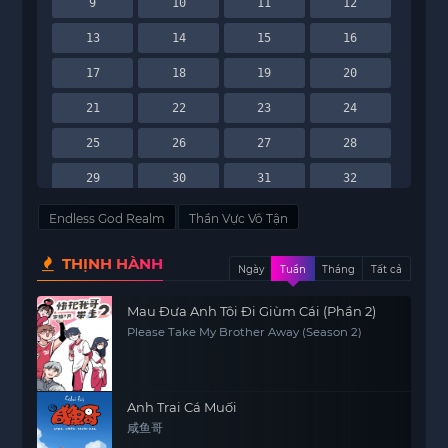
9
10
11
12
13
14
15
16
17
18
19
20
21
22
23
24
25
26
27
28
29
30
31
32
33
34
35
36
Endless God Realm
Thần Vực Vô Tận
37
38
39
40
THỊNH HÀNH
Ngày
Tuần
Tháng
Tất cả
41
42
43
44
Mau Đưa Anh Tôi Đi Giùm Cái (Phần 2)
45
46
47
48
Please Take My Brother Away (Season 2)
49
50
51
52
53
54
55
56
Anh Trai Cá Muối
57
58
59
60
咸鱼哥