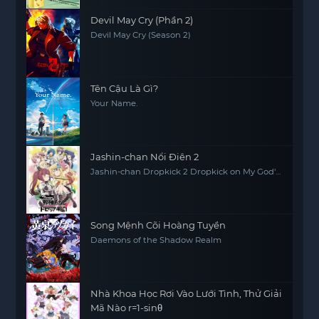
Devil May Cry (Phần 2)
Devil May Cry (Season 2)
Tên Cậu Là Gì?
Your Name.
Jashin-chan Nổi Điên 2
Jashin-chan Dropkick 2 Dropkick on My God'
Seanson 2
Song Mệnh Cõi Hoàng Tuyền
Daemons of the Shadow Realm
Nhà Khoa Học Rơi Vào Lưới Tình, Thử Giải
Mã Nào r=1-sinθ