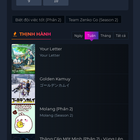
9
10
Biệt đội việc tốt (Phần 2)
Team Zenko Go (Season 2)
THỊNH HÀNH
Ngày
Tuần
Tháng
Tất cả
Your Letter
Your Letter
Golden Kamuy
ゴールデンカムイ
Molang (Phần 2)
Molang (Season 2)
Thăng Cấp Một Mình (Phần 2) - Vùng Lên