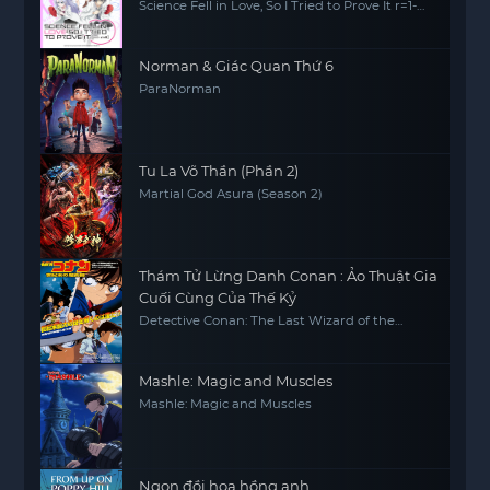
Science Fell in Love, So I Tried to Prove It r=1-
sinθ
Norman & Giác Quan Thứ 6
ParaNorman
Tu La Võ Thần (Phần 2)
Martial God Asura (Season 2)
Thám Tử Lừng Danh Conan : Ảo Thuật Gia
Cuối Cùng Của Thế Kỷ
Detective Conan: The Last Wizard of the
Century
Mashle: Magic and Muscles
Mashle: Magic and Muscles
Ngọn đồi hoa hồng anh