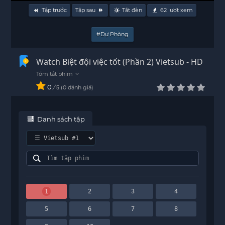
Tập trước
Tập sau
Tắt đèn
62
lượt xem
#Dự Phòng
Watch Biệt đội việc tốt (Phần 2) Vietsub - HD
0
/
0
đánh giá
5
Danh sách tập
1
2
3
4
5
6
7
8