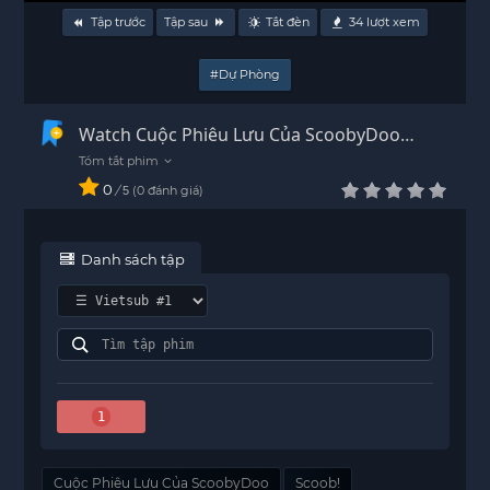
Tập trước
Tập sau
Tắt đèn
34
lượt xem
#Dự Phòng
Watch Cuộc Phiêu Lưu Của ScoobyDoo
Vietsub - HD
0
/
0
đánh giá
5
Danh sách tập
1
Cuộc Phiêu Lưu Của ScoobyDoo
Scoob!