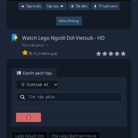
Tập trước
Tập sau
Tắt đèn
17
lượt xem
#Dự Phòng
Watch Lego Người Dơi Vietsub - HD
0
/
0
đánh giá
5
Danh sách tập
1
Lego Người Dơi
The Lego Batman Movie