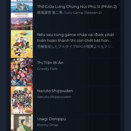
Thở Giữa Lưng Chừng Núi Phú Sĩ (Phần 2)
摇曳露营 第二季, Yuru Camp (Season 2)
Nếu sau cùng game nhập vai được phát
triển hoàn thành thì còn chết tiệt hơn
thực tế
究極進化したフルダイブRPGが現実よりもクソゲ
ーだったら
Thị Trấn Bí Ẩn
Gravity Falls
Naruto Shippuden
Naruto Shippuuden
Usagi Doroppu
Bunny Drop