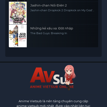
Jashin-chan Nổi Điên 2
Jashin-chan Dropkick 2 Dropkick on My God'
Seanson 2
Những kẻ xấu xa: Đột nhập
The Bad Guys: Breaking In
Anime Vietsub
là nền tảng chuyên cung cấp
anime vietsub mới nhất, được cập nhật liên tục