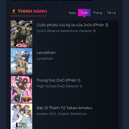
THỊNH HÀNH
Ngày
Tuần
Tháng
Tất cả
Cuộc phiêu lưu kỳ lạ của JoJo (Phần 3)
JoJo's Bizarre Adventure (Season 3)
Leviathan
Leviathan
Trung học DxD (Phần 1)
High School DxD (Season 1)
Bác Sĩ Thám Tử Takao Ameku
Ameku M.D.: Doctor Detective