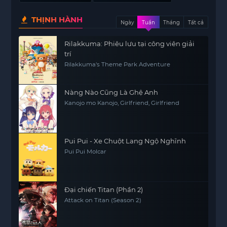
THỊNH HÀNH
Ngày
Tuần
Tháng
Tất cả
Rilakkuma: Phiêu lưu tại công viên giải
trí
Rilakkuma's Theme Park Adventure
Nàng Nào Cũng Là Ghệ Anh
Kanojo mo Kanojo, Girlfriend, Girlfriend
Pui Pui - Xe Chuột Lang Ngộ Nghĩnh
Pui Pui Molcar
Đại chiến Titan (Phần 2)
Attack on Titan (Season 2)