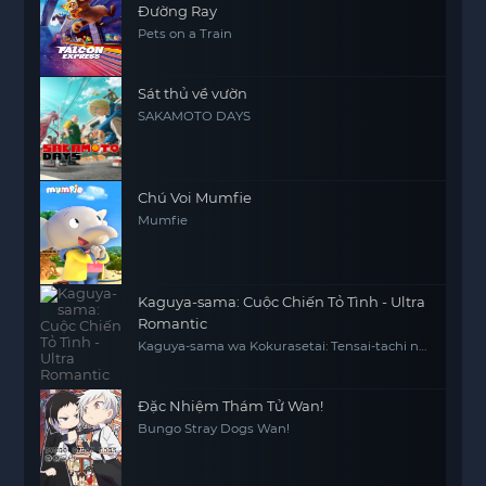
Đường Ray
Pets on a Train
Sát thủ về vườn
SAKAMOTO DAYS
Chú Voi Mumfie
Mumfie
Kaguya-sama: Cuộc Chiến Tỏ Tình - Ultra
Romantic
Kaguya-sama wa Kokurasetai: Tensai-tachi no
Ren'ai Zunousen - Ultra Romantic
Đặc Nhiệm Thám Tử Wan!
Bungo Stray Dogs Wan!