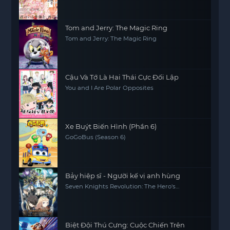
Tom and Jerry: The Magic Ring
Tom and Jerry: The Magic Ring
Cậu Và Tớ Là Hai Thái Cực Đối Lập
You and I Are Polar Opposites
Xe Buýt Biến Hình (Phần 6)
GoGoBus (Season 6)
Bảy hiệp sĩ - Người kế vị anh hùng
Seven Knights Revolution: The Hero's
Successor, Seven Knights Revolution -Eiyuu
no Keishousha
Biệt Đội Thú Cưng: Cuộc Chiến Trên