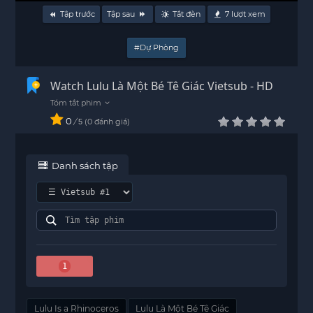
Tập trước
Tập sau
Tắt đèn
7
lượt xem
#Dự Phòng
Watch Lulu Là Một Bé Tê Giác Vietsub - HD
0
/
0
đánh giá
5
Danh sách tập
1
Lulu Is a Rhinoceros
Lulu Là Một Bé Tê Giác