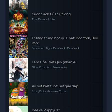
Cuốn Sách Của Sự Sống
The Book of Life
Trường trung học quái vật: Boo York, Boo
York
Monster High: Boo York, Boo York
Lam Hỏa Diệt Quỷ (Phần 4)
Blue Exorcist (Season 4)
Rô bốt biết tuốt: Giờ giải đáp
StoryBots: Answer Time
Bee và PuppyCat