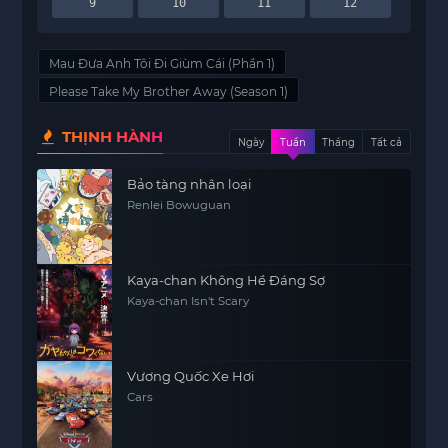
9
10
11
12
Mau Đưa Anh Tôi Đi Giùm Cái (Phần 1)
Please Take My Brother Away (Season 1)
THỊNH HÀNH
Ngày
Tuần
Tháng
Tất cả
Bảo tàng nhân loại
Renlei Bowuguan
Kaya-chan Không Hề Đáng Sợ
Kaya-chan Isn't Scary
Vương Quốc Xe Hơi
Cars