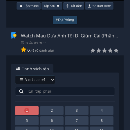
Tập trước
Tập sau
Tắt đèn
65
lượt xem
#Dự Phòng
Watch Mau Đưa Anh Tôi Đi Giùm Cái (Phần
1) Vietsub - HD
0
/
0
đánh giá
5
Danh sách tập
1
2
3
4
5
6
7
8