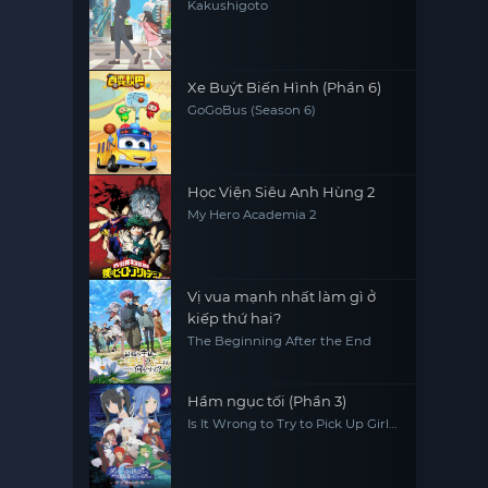
Kakushigoto
Xe Buýt Biến Hình (Phần 6)
GoGoBus (Season 6)
Học Viện Siêu Anh Hùng 2
My Hero Academia 2
Vị vua mạnh nhất làm gì ở
kiếp thứ hai?
The Beginning After the End
Hầm ngục tối (Phần 3)
Is It Wrong to Try to Pick Up Girls
in a Dungeon? (Season 3)