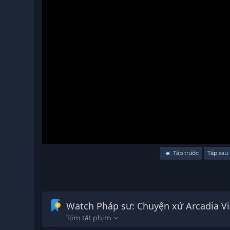
Volume
Tập trước
Tập sau
90%
Watch P