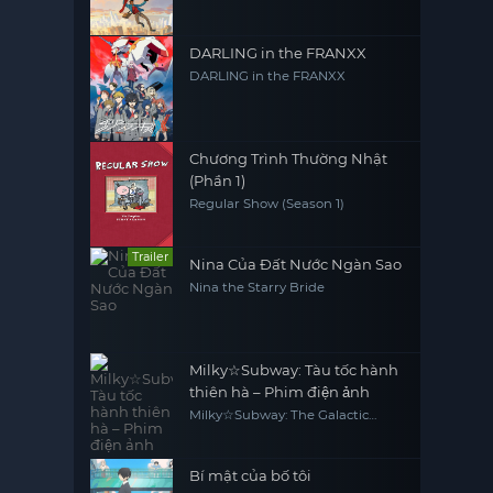
DARLING in the FRANXX
DARLING in the FRANXX
Chương Trình Thường Nhật
(Phần 1)
Regular Show (Season 1)
Trailer
Nina Của Đất Nước Ngàn Sao
Nina the Starry Bride
Milky☆Subway: Tàu tốc hành
thiên hà – Phim điện ảnh
Milky☆Subway: The Galactic
Limited Express - the Movie
Bí mật của bố tôi