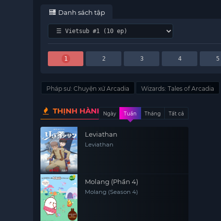
Danh sách tập
1
2
3
4
5
Pháp sư: Chuyện xứ Arcadia
Wizards: Tales of Arcadia
THỊNH HÀNH
Ngày
Tuần
Tháng
Tất cả
Leviathan
Leviathan
Molang (Phần 4)
Molang (Season 4)