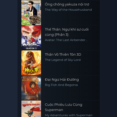
Ông chồng yakuza nội trợ
The Way of the Househusband
Thế Thần: Ngự khí sư cuối
cùng (Phần 3)
Avatar: The Last Airbender
(Season 3)
Thần Võ Thiên Tôn 3D
The Legend of Sky Lord
Đại Ngư Hải Đường
Big Fish And Begonia
Cuộc Phiêu Lưu Cùng
Superman
My Adventures with Superman