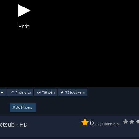
Phát
Phóng to
Tắt đèn
75
lượt xem
#Dự Phòng
0
háp sư: Chuyện xứ Arcadia Vietsub - HD
/
0
đánh giá
5