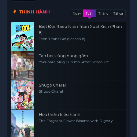
THỊNH HÀNH
Ngày
Tuần
Tháng
Tất cả
Biệt Đội Thiếu Niên Titan Xuất Kích (Phần
8)
Teen Titans Go! (Season 8)
Tan học cùng nung gốm
Yakunara Mug Cup mo -After School Of
YAKUMO-
Shugo Chara!
Shugo Chara!
Hoa thơm kiêu hãnh
The Fragrant Flower Blooms with Dignity