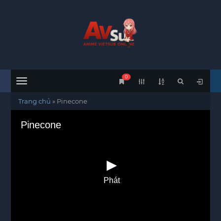
0
Menu
Trang chủ
»
Pinecone
Pinecone
Phát