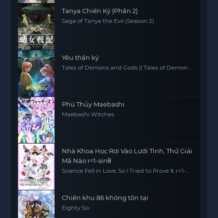
Tanya Chiến Ký (Phần 2)
Saga of Tanya the Evil (Season 2)
Yêu thần ký
Tales of Demons and Gods || Tales of Demon
and God
Phù Thủy Maebashi
Maebashi Witches
Nhà Khoa Học Rơi Vào Lưới Tình, Thử Giải
Mã Nào r=1-sinθ
Science Fell in Love, So I Tried to Prove It r=1-
sinθ
Chiến khu 86 không tồn tại
Eighty Six