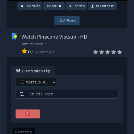
Tập trước
Tập sau
Tắt đèn
18
lượt xem
#Dự Phòng
Watch Pinecone Vietsub - HD
0
/
0
đánh giá
5
Danh sách tập
1
Pinecone