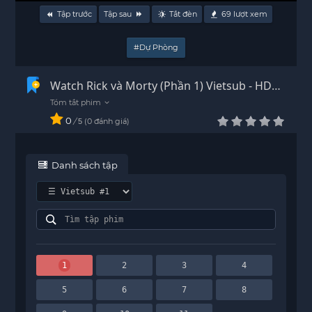
Tập trước
Tập sau
Tắt đèn
69
lượt xem
#Dự Phòng
Watch Rick và Morty (Phần 1) Vietsub - HD
720p
0
/
0
đánh giá
5
Danh sách tập
1
2
3
4
5
6
7
8