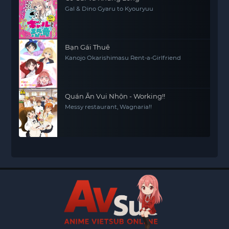
Gal & Dino Gyaru to Kyouryuu
Bạn Gái Thuê
Kanojo Okarishimasu Rent-a-Girlfriend
Quán Ăn Vui Nhộn - Working!!
Messy restaurant, Wagnaria!!