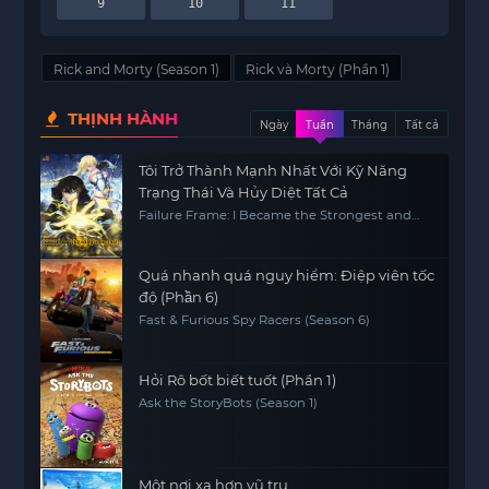
9
10
11
Rick and Morty (Season 1)
Rick và Morty (Phần 1)
THỊNH HÀNH
Ngày
Tuần
Tháng
Tất cả
Tôi Trở Thành Mạnh Nhất Với Kỹ Năng
Trạng Thái Và Hủy Diệt Tất Cả
Failure Frame: I Became the Strongest and
Annihilated Everything with Low-Level Spells
Quá nhanh quá nguy hiểm: Điệp viên tốc
độ (Phần 6)
Fast & Furious Spy Racers (Season 6)
Hỏi Rô bốt biết tuốt (Phần 1)
Ask the StoryBots (Season 1)
Một nơi xa hơn vũ trụ