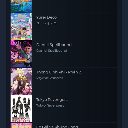
Yurei Deco
ユーレイデコ
Daniel Spellbound
Daniel Spellbound
Thông Linh Phi - Phần 2
Psychic Princess
Tokyo Revengers
Tokyo Revengers
Cô Gái Và Khủng Long