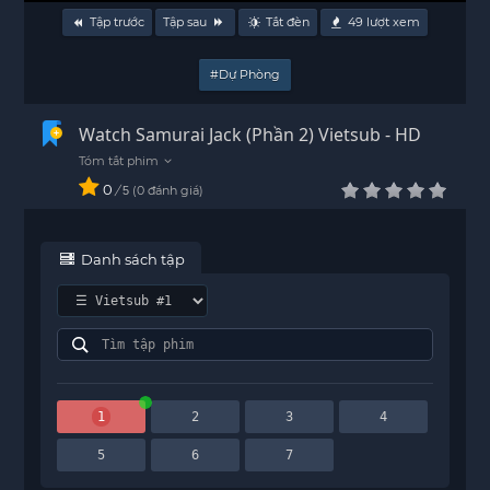
Tập trước
Tập sau
Tắt đèn
49
lượt xem
#Dự Phòng
Watch Samurai Jack (Phần 2) Vietsub - HD
0
/
0
đánh giá
5
Danh sách tập
1
2
3
4
5
6
7