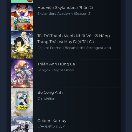
Học viện Skylanders (Phần 2)
Skylanders Academy (Season 2)
Tôi Trở Thành Mạnh Nhất Với Kỹ Năng
Trạng Thái Và Hủy Diệt Tất Cả
Failure Frame: I Became the Strongest and
Annihilated Everything with Low-Level Spells
Thiên Anh Hùng Ca
Sengoku Night Blood
Bồ Công Anh
Dandelion
Golden Kamuy
ゴールデンカムイ