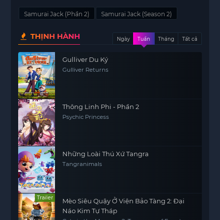
Samurai Jack (Phần 2)
Samurai Jack (Season 2)
THỊNH HÀNH
Ngày
Tuần
Tháng
Tất cả
Gulliver Du Ký
Gulliver Returns
Thông Linh Phi - Phần 2
Psychic Princess
Những Loài Thú Xứ Tangra
Tangranimals
Trailer
Mèo Siêu Quậy Ở Viện Bảo Tàng 2: Đại
Náo Kim Tự Tháp