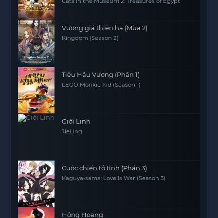
Cats in the Museum 2: Treasures of Egypt
Vương giả thiên hạ (Mùa 2)
Kingdom (Season 2)
Tiểu Hầu Vương (Phần 1)
LEGO Monkie Kid (Season 1)
Giới Linh
JieLing
Cuộc chiến tỏ tình (Phần 3)
Kaguya-sama: Love Is War (Season 3)
Hồng Hoang