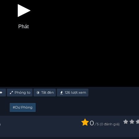
Phát
Phóng to
Tắt đèn
126
lượt xem
#Dự Phòng
0
D
/
0
đánh giá
5