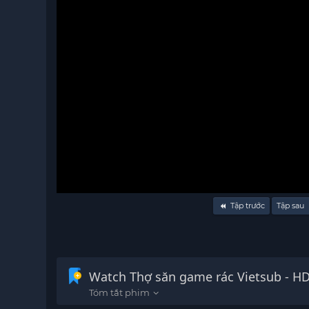
Volume
Tập trước
Tập sau
90%
Watch Thợ săn game rác Vietsub - H