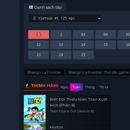
Danh sách tập
1
2
03
04
0
12
13
14
15
1
23
24
25
Shangri-La Frontier
Shangri-La Frontier: Thợ săn game 
THỊNH HÀNH
Ngày
Tuần
Tháng
Tất cả
Biệt Đội Thiếu Niên Titan Xuất
Kích (Phần 8)
Teen Titans Go! (Season 8)
Horton