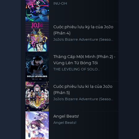
INU-OH
Cuộc phiêu lưu kỳ lạ của JoJo
(Phần 4)
JoJo's Bizarre Adventure (Season
4)
Thăng Cấp Một Mình (Phần 2) -
Vùng Lên Từ Bóng Tối
THE LEVELING OF SOLO
LEVELING
Cuộc phiêu lưu kì lạ của JoJo
(Phần 5)
JoJo's Bizarre Adventure (Season
5)
Angel Beats!
Angel Beats!