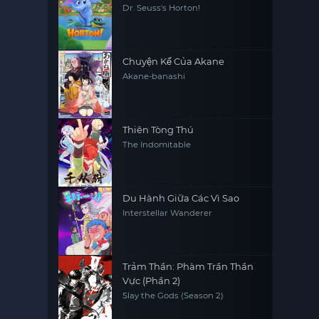
Dr. Seuss's Horton!
Chuyện Kể Của Akane
Akane-banashi
Thiên Tòng Thú
The Indomitable
Du Hành Giữa Các Vì Sao
Interstellar Wanderer
Trảm Thần: Phàm Trần Thần
Vực (Phần 2)
Slay the Gods (Season 2)