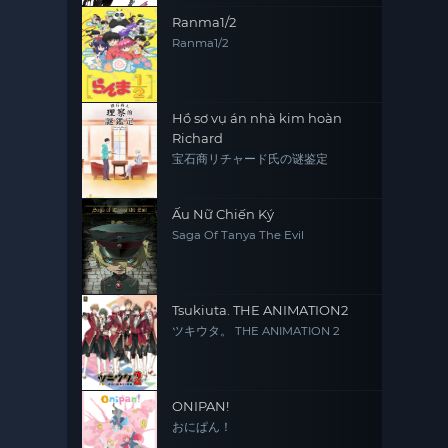
Ranma1/2
Ranma1/2
Hồ sơ vụ án nhà kim hoàn
Richard
宝石商リチャード氏の谜鉴定
Ấu Nữ Chiến Ký
Saga Of Tanya The Evil
Tsukiuta. THE ANIMATION2
ツキウタ。 THE ANIMATION 2
ONIPAN!
おにぱん！