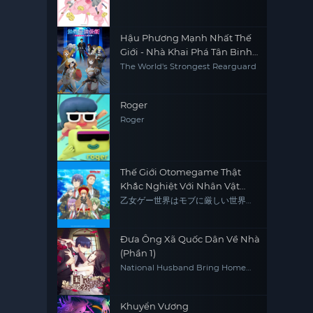
Hậu Phương Mạnh Nhất Thế
Giới - Nhà Khai Phá Tân Binh
Của Vương Quốc Mê Cung
The World's Strongest Rearguard
Roger
Roger
Thế Giới Otomegame Thật
Khắc Nghiệt Với Nhân Vật
Quần Chúng
乙女ゲー世界はモブに厳しい世界で
す
Đưa Ông Xã Quốc Dân Về Nhà
(Phần 1)
National Husband Bring Home
(Season 1)
Khuyển Vương