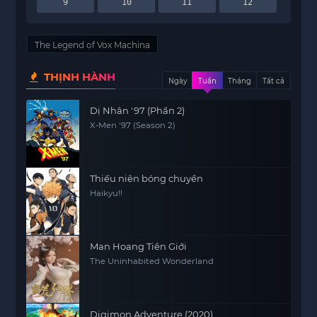
9
10
11
12
The Legend of Vox Machina
THỊNH HÀNH
Ngày
Tuần
Tháng
Tất cả
Dị Nhân '97 (Phần 2)
X-Men '97 (Season 2)
Thiếu niên bóng chuyền
Haikyu!!
Man Hoang Tiên Giới
The Uninhabited Wonderland
Digimon Adventure (2020)