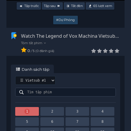
Tập trước
Tập sau
Tắt đèn
65
lượt xem
#Dự Phòng
Watch The Legend of Vox Machina Vietsub -
HD
0
/
0
đánh giá
5
Danh sách tập
1
2
3
4
5
6
7
8