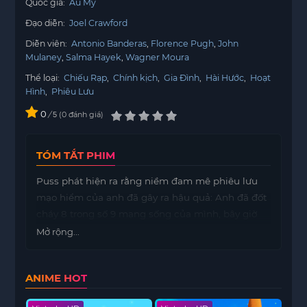
Quốc gia:
Âu Mỹ
Đạo diễn:
Joel Crawford
Diễn viên:
Antonio Banderas
Florence Pugh
John
Mulaney
Salma Hayek
Wagner Moura
Thể loại:
Chiếu Rạp
,
Chính kịch
,
Gia Đình
,
Hài Hước
,
Hoạt
Hình
,
Phiêu Lưu
0
/
0
đánh giá
5
TÓM TẮT PHIM
Puss phát hiện ra rằng niềm đam mê phiêu lưu
mạo hiểm của anh đã gây ra hậu quả: Anh đã đốt
cháy 8 trong số 9 mạng sống của mình, bây giờ
chỉ còn lại đúng một mạng. Anh ta bắt đầu một
Mở rộng...
cuộc hành trình để tìm Điều ước cuối cùng thần
thoại trong Rừng Đen nhằm khôi phục lại chín
ANIME HOT
mạng sống của mình. Chỉ còn một mạng sống,
đây có lẽ sẽ là cuộc hành trình nguy hiểm nhất