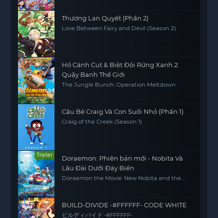
Thương Lan Quyết (Phần 2)
Love Between Fairy and Devil (Season 2)
Hổ Cánh Cụt & Biệt Đội Rừng Xanh 2:
Quậy Banh Thế Giới
The Jungle Bunch: Operation Meltdown
Cậu Bé Craig Và Con Suối Nhỏ (Phần 1)
Craig of the Creek (Season 1)
Trailer
Doraemon: Phiên bản mới - Nobita Và
Lâu Đài Dưới Đáy Biển
Doraemon the Movie: New Nobita and the
Castle of the Undersea Devil
BUILD-DIVIDE -#FFFFFF- CODE WHITE
ビルディバイド -#FFFFFF-