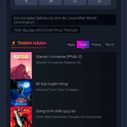
9
10
11
12
Koi wa Sekai Seifuku no Ato de, Love After World
Domination
Tình Yêu Sau Khi Chinh Phục Thế Giới
THỊNH HÀNH
Ngày
Tuần
Tháng
Tất cả
Steven Universe (Phần 2)
Steven Universe (Season 2)
Bí kíp luyện rồng
How to Train Your Dragon
Song tinh diệt quỷ sư
Twin Star Exorcists, Sousei no Onmyouji