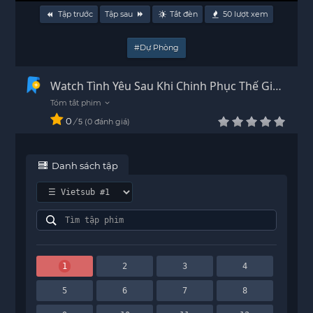
Tập trước
Tập sau
Tắt đèn
50
lượt xem
#Dự Phòng
Watch Tình Yêu Sau Khi Chinh Phục Thế Giới
Vietsub - HD
0
/
0
đánh giá
5
Danh sách tập
1
2
3
4
5
6
7
8