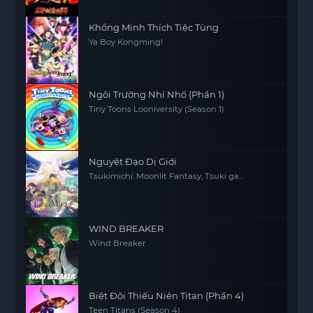
Khổng Minh Thích Tiệc Tùng
Ya Boy Kongming!
Ngôi Trường Nhí Nhố (Phần 1)
Tiny Toons Looniversity (Season 1)
Nguyệt Đạo Dị Giới
Tsukimichi: Moonlit Fantasy, Tsuki ga
Michibiku Isekai Dochu
WIND BREAKER
Wind Breaker
Biệt Đội Thiếu Niên Titan (Phần 4)
Teen Titans (Season 4)