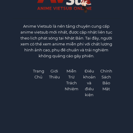
Anime Vietsub
là nền tảng chuyên cung cấp
anime vietsub mới nhất, được cập nhật liên tục
theo lịch phát sóng tại Nhật Bản. Tại đây, người
xem có thể xem anime miễn phí với chất lượng
hình ảnh cao, phụ đề chuẩn và trải nghiệm
không quảng cáo gây phiền.
Trang
Giới
Miễn
Điều
Chính
Chủ
Thiệu
Trừ
khoản
Sách
Trách
và
Bảo
Nhiệm
điều
Mật
kiện
×
×
©
AnimeVietSub1.Net. All rights reserved.
Telegram