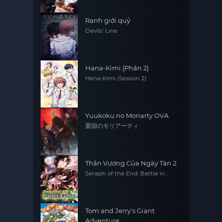
Ranh giới quỷ
Devils' Line
Hana-Kimi (Phần 2)
Hana-Kimi (Season 2)
Yuukoku no Moriarty OVA
憂国のモリアーティ
Thần Vương Của Ngày Tàn 2
Seraph of the End: Battle in
Nagoya
Tom and Jerry's Giant
Adventure