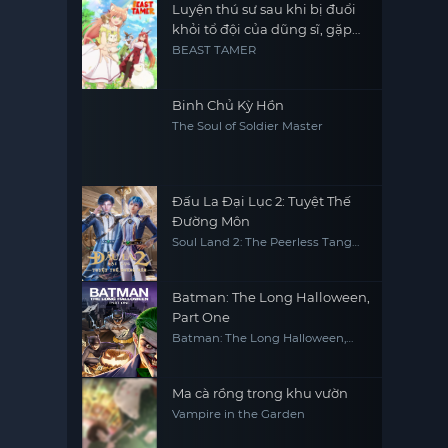
Luyện thú sư sau khi bị đuổi
khỏi tổ đội của dũng sĩ, gặp
được thiếu nữ tai mèo của
BEAST TAMER
chủng tộc mạnh nhất
Binh Chủ Kỳ Hồn
The Soul of Soldier Master
Đấu La Đại Lục 2: Tuyệt Thế
Đường Môn
Soul Land 2: The Peerless Tang
Clan
Batman: The Long Halloween,
Part One
Batman: The Long Halloween,
Part One
Ma cà rồng trong khu vườn
Vampire in the Garden