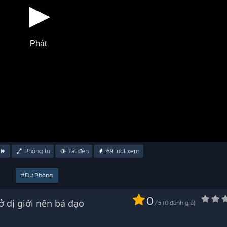
Phát
Phóng to
Tắt đèn
69
lượt xem
#Dự Phòng
0
 dị giới nên bá đạo
/
0
đánh giá
5