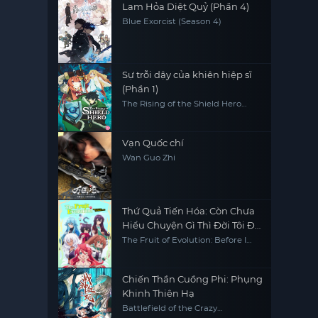
Lam Hỏa Diệt Quỷ (Phần 4)
Blue Exorcist (Season 4)
Sự trỗi dậy của khiên hiệp sĩ
(Phần 1)
The Rising of the Shield Hero
(Season 1)
Vạn Quốc chí
Wan Guo Zhi
Thứ Quả Tiến Hóa: Còn Chưa
Hiểu Chuyện Gì Thì Đời Tôi Đã
Trở Nên Vô Đối
The Fruit of Evolution: Before I
Knew It, My Life Had It Made,
Shinka no Mi -Shiranai Uchi ni
Kachigumi Jinsei-
Chiến Thần Cuồng Phi: Phụng
Khinh Thiên Hạ
Battlefield of the Crazy
Empresses