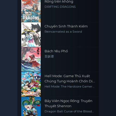
Rồng trên không
DRIFTING DRAGONS
Chuyển Sinh Thành Kiếm
Reincarnated as a Sword
Bách Yêu Phổ
百妖谱
Hell Mode: Game Thủ Xuất
Chúng Tung Hoành Chốn Dị
Giới Hỗn Nguyên (Phần 2)
Hell Mode: The Hardcore Gamer
Dominates In Another World
With Garbage Balancing (Season
2)
Bảy Viên Ngọc Rồng: Truyền
Thuyết Shenron
Dragon Ball: Curse of the Blood
Rubies