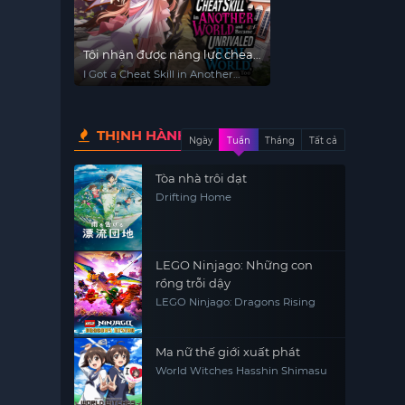
Tôi nhận được năng lực cheat
ở dị giới nên bá đạo luôn ở
I Got a Cheat Skill in Another
thế giới thực
World and Became Unrivaled in
the Real World, Too
THỊNH HÀNH
Ngày
Tuần
Tháng
Tất cả
Tòa nhà trôi dạt
Drifting Home
LEGO Ninjago: Những con
rồng trỗi dậy
LEGO Ninjago: Dragons Rising
Ma nữ thế giới xuất phát
World Witches Hasshin Shimasu