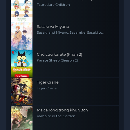
Tsuredure Children
Sasaki và Miyano
Sasaki and Miyano, Sasamiya, Sasaki to
Miyano
Chú cừu karate (Phần 2)
Karate Sheep (Season 2)
Tiger Crane
Tiger Crane
Ma cà rồng trong khu vườn
Vampire in the Garden