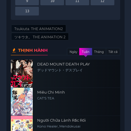
9
10
11
12
13
Tsukiuta. THE ANIMATION2
ツキウタ。 THE ANIMATION 2
THỊNH HÀNH
Ngày
Tuần
Tháng
Tất cả
DEAD MOUNT DEATH PLAY
デッドマウント・デスプレイ
Miêu Chi Minh
CAT'S TEA
Người Chữa Lành Rắc Rối
Kono Healer, Mendokusai