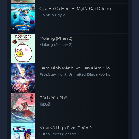
Cậu Bé Cá Heo: Bí Mật 7 Đại Dương
Dolphin Boy 2
Molang (Phần 2)
Molang (Season 2)
Đêm Định Mệnh: Vô Hạn Kiếm Giới
Fate/stay night: Unlimited Blade Works
Bách Yêu Phổ
百妖谱
Miko và High Five (Phần 2)
Glitch Techs (Season 2)