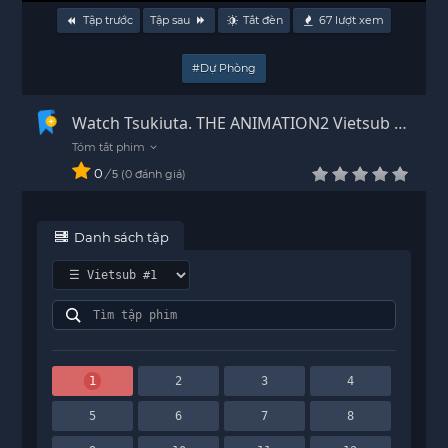
Tập trước
Tập sau
Tắt đèn
67
lượt xem
#Dự Phòng
Watch Tsukiuta. THE ANIMATION2 Vietsub -
HD
0
/
0
đánh giá
5
Danh sách tập
1
2
3
4
5
6
7
8