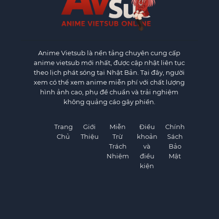
Anime Vietsub
là nền tảng chuyên cung cấp
anime vietsub mới nhất, được cập nhật liên tục
theo lịch phát sóng tại Nhật Bản. Tại đây, người
xem có thể xem anime miễn phí với chất lượng
hình ảnh cao, phụ đề chuẩn và trải nghiệm
không quảng cáo gây phiền.
Trang
Giới
Miễn
Điều
Chính
Chủ
Thiệu
Trừ
khoản
Sách
Trách
và
Bảo
Nhiệm
điều
Mật
kiện
×
×
©
AnimeVietSub1.Net. All rights reserved.