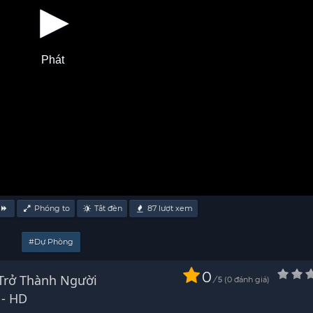
Phát
Phóng to
Tắt đèn
87
lượt xem
#Dự Phòng
0
Trở Thành Người
/
0
đánh giá
5
 1 Vietsub - HD