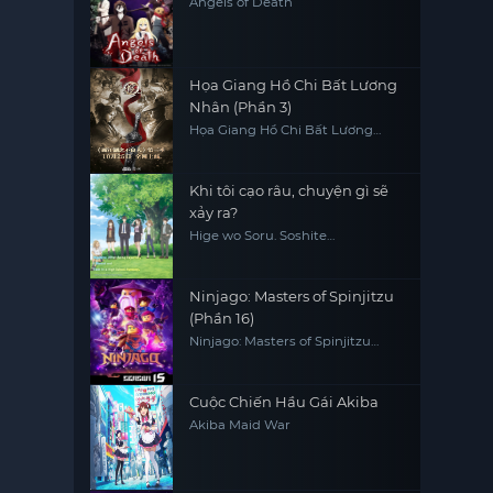
Angels of Death
Họa Giang Hồ Chi Bất Lương
Nhân (Phần 3)
Họa Giang Hồ Chi Bất Lương
Nhân (Phần 3)
Khi tôi cạo râu, chuyện gì sẽ
xảy ra?
Hige wo Soru. Soshite
Joshikousei wo Hirou.
Ninjago: Masters of Spinjitzu
(Phần 16)
Ninjago: Masters of Spinjitzu
(Season 16)
Cuộc Chiến Hầu Gái Akiba
Akiba Maid War