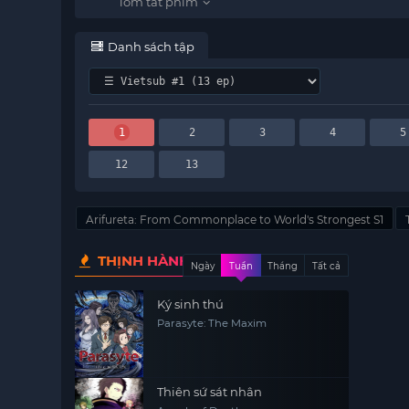
Danh sách tập
1
2
3
4
5
12
13
Arifureta: From Commonplace to World's Strongest S1
THỊNH HÀNH
Ngày
Tuần
Tháng
Tất cả
Ký sinh thú
Parasyte: The Maxim
Thiên sứ sát nhân