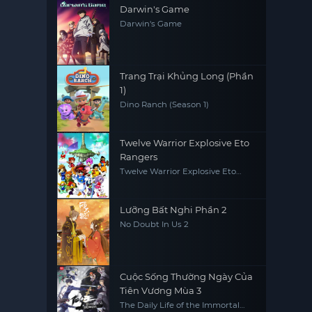
Darwin's Game
Darwin's Game
Trang Trại Khủng Long (Phần
1)
Dino Ranch (Season 1)
Twelve Warrior Explosive Eto
Rangers
Twelve Warrior Explosive Eto
Rangers
Lưỡng Bất Nghi Phần 2
No Doubt In Us 2
Cuộc Sống Thường Ngày Của
Tiên Vương Mùa 3
The Daily Life of the Immortal