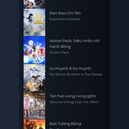
King 3
Đan Đạo Chí Tôn
Supreme Alchemy
Action Pack: Siêu nhân nhí
hành động
Action Pack
Sư Huynh À Sư Huynh
My Senior Brother is Too Steady
Tan học cùng nung gốm
Yakunara Mug Cup mo -After
School Of YAKUMO-
Bức Tường Băng