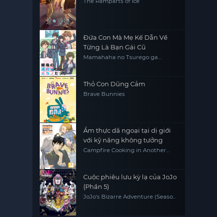
The Ramparts of Ice
Đứa Con Mà Mẹ Kế Dẫn Về
Từng Là Bạn Gái Cũ
Mamahaha no Tsurego ga
Motokano datta My Stepmom's
Daughter Is My Ex
Thỏ Con Dũng Cảm
Brave Bunnies
Ẩm thực dã ngoại tại dị giới
với kỹ năng không tưởng
Campfire Cooking in Another
World with My Absurd Skill
Cuộc phiêu lưu kỳ lạ của JoJo
(Phần 5)
JoJo's Bizarre Adventure (Season
5)