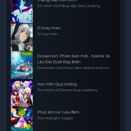
Chỉ mình tôi thăng cấp, Solo Leveling
D.Gray-man
D.Gray-man
Trailer
Doraemon: Phiên bản mới - Nobita Và
Lâu Đài Dưới Đáy Biển
Doraemon the Movie: New Nobita and the
Castle of the Undersea Devil
Học Viện Quỷ Vương
The Misfit of Demon King Academy
Phúc âm lúc nửa đêm
The Midnight Gospel