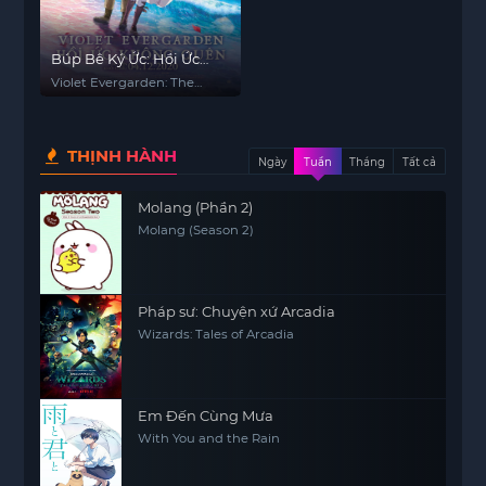
Búp Bê Ký Ức: Hồi Ức
Không Quên
Violet Evergarden: The
Movie
THỊNH HÀNH
Ngày
Tuần
Tháng
Tất cả
Molang (Phần 2)
Molang (Season 2)
Pháp sư: Chuyện xứ Arcadia
Wizards: Tales of Arcadia
Em Đến Cùng Mưa
With You and the Rain