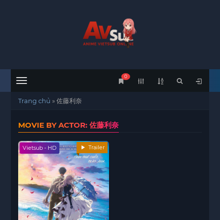
0
Menu
Trang chủ
»
佐藤利奈
MOVIE BY ACTOR: 佐藤利奈
Trailer
Vietsub - HD