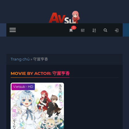
0
Menu
Trang chủ
»
守屋亨香
MOVIE BY ACTOR: 守屋亨香
Vietsub - HD