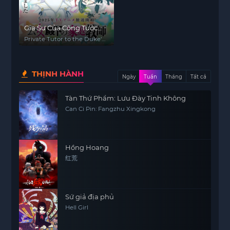
Gia Sư Của Công Tước
Tiểu Thư
Private Tutor to the Duke's
Daughter
THỊNH HÀNH
Ngày
Tuần
Tháng
Tất cả
Tàn Thứ Phẩm: Lưu Đày Tinh Không
Can Ci Pin: Fangzhu Xingkong
Hồng Hoang
红荒
Sứ giả địa phủ
Hell Girl