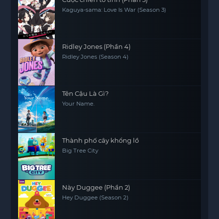
Kaguya-sama: Love Is War (Season 3)
Ridley Jones (Phần 4)
Ridley Jones (Season 4)
Tên Cậu Là Gì?
Your Name.
Thành phố cây khổng lồ
Big Tree City
Này Duggee (Phần 2)
Hey Duggee (Season 2)