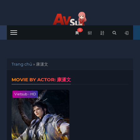
0
Menu
Trang chủ
»
康潇文
MOVIE BY ACTOR: 康潇文
Vietsub - HD