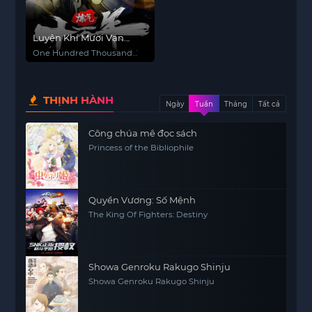
Luyện Khí Mười Vạn
Năm
One Hundred Thousand
Years of Qi Refining
THỊNH HÀNH
Ngày
Tuần
Tháng
Tất cả
Công chúa mê đọc sách
Princess of the Bibliophile
Quyền Vương: Số Mệnh
The King Of Fighters: Destiny
Showa Genroku Rakugo Shinju
Showa Genroku Rakugo Shinju