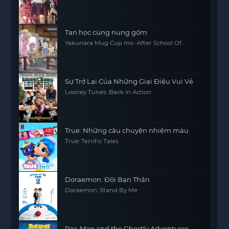
Tan học cùng nung gốm
Yakunara Mug Cup mo -After School Of
YAKUMO-
Sự Trở Lại Của Những Giai Điệu Vui Vẻ
Looney Tunes: Back in Action
True: Những câu chuyện nhiệm màu
True: Terrific Tales
Doraemon: Đôi Bạn Thân
Doraemon: Stand By Me
Pac-Man and the Ghostly Adventures