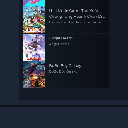
Hell Mode Game Thủ Xuất
Chúng Tung Hoành Chốn Dị
Giới Hỗn Nguyên
Hell Mode: The Hardcore Gamer
Dominates in Another World
with Garbage Balancing
Angel Beats!
Angel Beats!
BoBoiBoy Galaxy
BoBoiBoy Galaxy