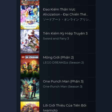
Đao Kiếm Thần Vực
Alicization - Đại Chiến Thế
Giới Ngầm Mùa Cuối
ソードアート・オンライン アリシゼ
ーション War of Underworld -THE
LAST SEASON-
Tiên Kiếm Kỳ Hiệp Truyện 3
Sword and Fairy 3
Mộng Giới (Phần 2)
LEGO DREAMZzz (Season 2)
One Punch Man (Phần 3)
One-Punch Man (Season 3)
Lời Giới Thiệu Của Tiền Bối
Iwamoto