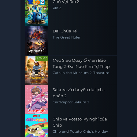
Chú Vẹt Rio 2
Rio 2
Đại Chúa Tể
The Great Ruler
Trailer
Mèo Siêu Quậy Ở Viện Bảo
Tàng 2: Đại Náo Kim Tự Tháp
Cats in the Museum 2: Treasures
of Egypt
Sakura và chuyến du lịch -
phần 2
Cardcaptor Sakura 2
Chip và Potato: Kỳ nghỉ của
Chip
Chip and Potato: Chip’s Holiday