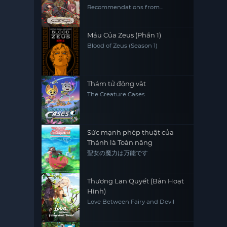
Recommendations from
Iwamoto-Senpai
Máu Của Zeus (Phần 1)
Blood of Zeus (Season 1)
Thám tử động vật
The Creature Cases
Sức mạnh phép thuật của
Thánh là Toàn năng
聖女の魔力は万能です
Thương Lan Quyết (Bản Hoạt
Hình)
Love Between Fairy and Devil