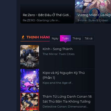
Re:Zero − Bắt Đầu Ở Thế Giới
Vương Miện Của Ng
Khác (Phần 4)
Thống Trị
Re:ZERO -Starting Life in
9-nine- Ruler's Crown
Another World- Season 4
THỊNH HÀNH
Ngày
Tuần
Tháng
Tất cả
Kính - Song Thành
The Mirror: Twin Cities
Kipo và Kỷ Nguyên Kỳ Thú
(Phần 1)
Kipo and the Age of
Wonderbeasts (Season 1)
Thám Tử Lừng Danh Conan 18:
Sát Thủ Bắn Tỉa Không Tưởng
Detective Conan: Dimensional
Sniper