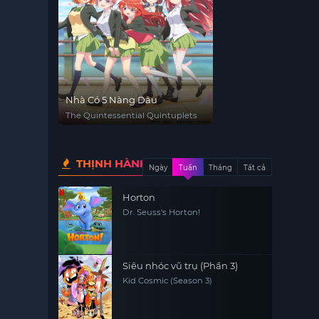
Nhà Có 5 Nàng Dâu
The Quintessential Quintuplets
THỊNH HÀNH
Ngày
Tuần
Tháng
Tất cả
Horton
Dr. Seuss's Horton!
Siêu nhóc vũ trụ (Phần 3)
Kid Cosmic (Season 3)