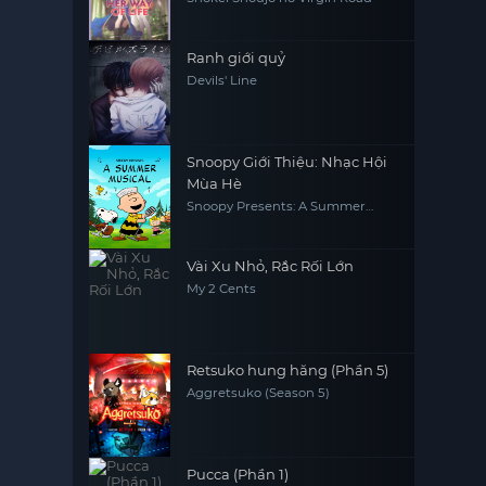
Ranh giới quỷ
Devils' Line
Snoopy Giới Thiệu: Nhạc Hội
Mùa Hè
Snoopy Presents: A Summer
Musical
Vài Xu Nhỏ, Rắc Rối Lớn
My 2 Cents
Retsuko hung hăng (Phần 5)
Aggretsuko (Season 5)
Pucca (Phần 1)