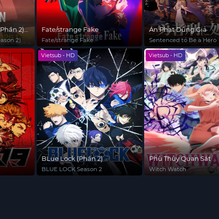
Phần 2)
Fate/strange Fake
Án Phạt Dũng Giả
ason 2)
Fate/strange Fake
Sentenced to Be a Hero
Vietsub - HD
Vietsub - HD
BLue Lock (Phần 2)
Phù Thủy Quan Sát
BLUE LOCK Season 2
Witch Watch