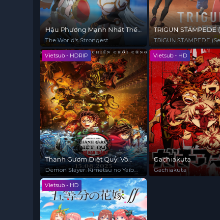
Hậu Phương Mạnh Nhất Thế
TRIGUN STAMPEDE (
Giới - Nhà Khai Phá Tân Binh
Stargaze
The World's Strongest
TRIGUN STAMPEDE (Se
Của Vương Quốc Mê Cung
Rearguard
Vietsub - HDRIP
Vietsub - HD
Thanh Gươm Diệt Quỷ: Vô
Gachiakuta
Hạn Thành
Demon Slayer: Kimetsu no Yaiba
Gachiakuta
Infinity Castle
Vietsub - HD