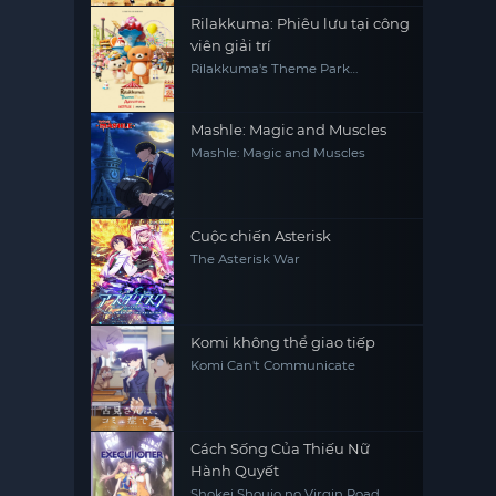
Rilakkuma: Phiêu lưu tại công
viên giải trí
Rilakkuma's Theme Park
Adventure
Mashle: Magic and Muscles
Mashle: Magic and Muscles
Cuộc chiến Asterisk
The Asterisk War
Komi không thể giao tiếp
Komi Can't Communicate
Cách Sống Của Thiếu Nữ
Hành Quyết
Shokei Shoujo no Virgin Road