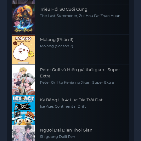
Triệu Hồi Sư Cuối Cùng
The Last Summoner, Zui Hou De Zhao Huan
Shi
Molang (Phần 3)
Molang (Season 3)
Peter Grill và Hiền giả thời gian - Super
Extra
Peter Grill to Kenja no Jikan: Super Extra
Kỷ Băng Hà 4: Lục Địa Trôi Dạt
Ice Age: Continental Drift
Người Đại Diện Thời Gian
Shiguang Daili Ren