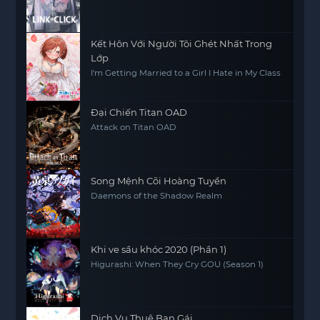
Kết Hôn Với Người Tôi Ghét Nhất Trong
Lớp
I'm Getting Married to a Girl I Hate in My Class
Đại Chiến Titan OAD
Attack on Titan OAD
Song Mệnh Cõi Hoàng Tuyền
Daemons of the Shadow Realm
Khi ve sầu khóc 2020 (Phần 1)
Higurashi: When They Cry GOU (Season 1)
Dịch Vụ Thuê Bạn Gái