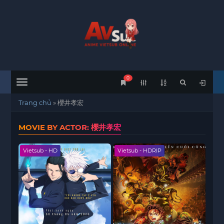
0
Menu
Trang chủ
»
櫻井孝宏
MOVIE BY ACTOR: 櫻井孝宏
Vietsub - HD
Vietsub - HDRIP