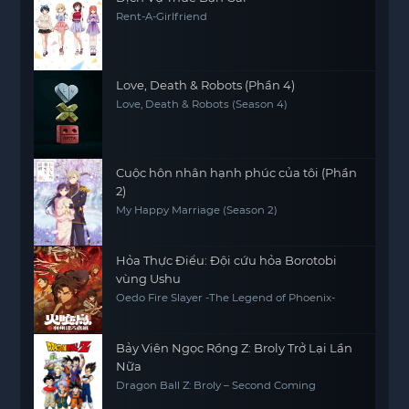
Rent-A-Girlfriend
Love, Death & Robots (Phần 4)
Love, Death & Robots (Season 4)
Cuộc hôn nhân hạnh phúc của tôi (Phần
2)
My Happy Marriage (Season 2)
Hỏa Thực Điểu: Đội cứu hỏa Borotobi
vùng Ushu
Oedo Fire Slayer -The Legend of Phoenix-
Bảy Viên Ngọc Rồng Z: Broly Trở Lại Lần
Nữa
Dragon Ball Z: Broly – Second Coming