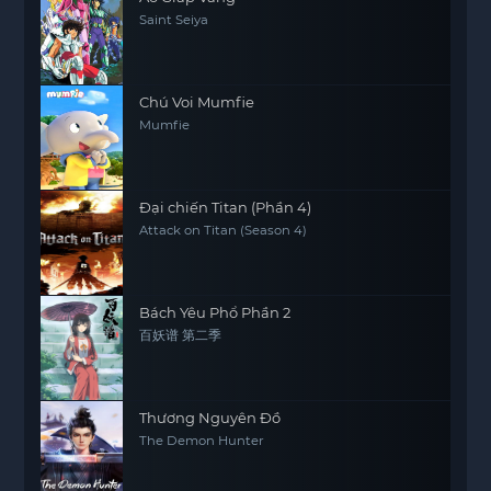
Saint Seiya
Chú Voi Mumfie
Mumfie
Đại chiến Titan (Phần 4)
Attack on Titan (Season 4)
Bách Yêu Phổ Phần 2
百妖谱 第二季
Thương Nguyên Đồ
The Demon Hunter