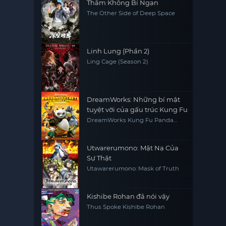
Thâm Không Bỉ Ngạn
The Other Side of Deep Space
Linh Lung (Phần 2)
Ling Cage (Season 2)
DreamWorks: Những bí mật
tuyệt vời của gấu trúc Kung Fu
DreamWorks Kung Fu Panda
Awesome Secrets
Utwarerumono: Mặt Nạ Của
Sự Thật
Utawarerumono: Mask of Truth
Kishibe Rohan đã nói vậy
Thus Spoke Kishibe Rohan