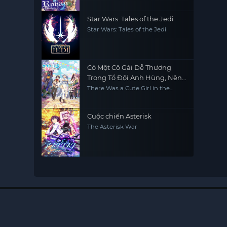
Star Wars: Tales of the Jedi
Star Wars: Tales of the Jedi
Có Một Cô Gái Dễ Thương
Trong Tổ Đội Anh Hùng, Nên
Tôi Thử Tỏ Tình
There Was a Cute Girl in the
Hero's Party, so I Tried Confessing
to Her
Cuộc chiến Asterisk
The Asterisk War