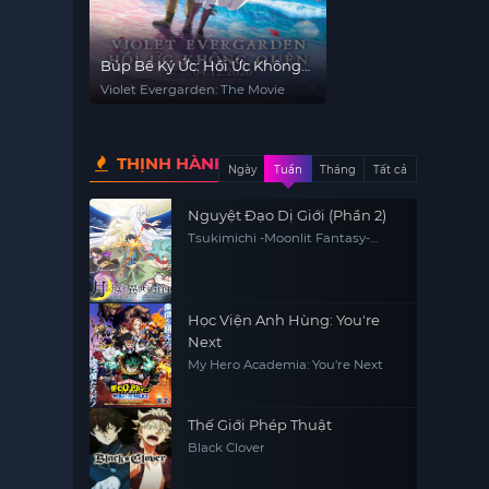
Búp Bê Ký Ức: Hồi Ức Không
Quên
Violet Evergarden: The Movie
THỊNH HÀNH
Ngày
Tuần
Tháng
Tất cả
Nguyệt Đạo Dị Giới (Phần 2)
Tsukimichi -Moonlit Fantasy-
Season 2 / Tsuki ga Michibiku 2
Học Viện Anh Hùng: You're
Next
My Hero Academia: You're Next
Thế Giới Phép Thuật
Black Clover