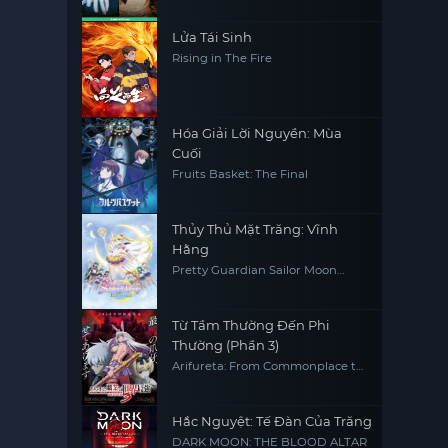
Lửa Tái Sinh
Rising in The Fire
Hóa Giải Lời Nguyền: Mùa
Cuối
Fruits Basket: The Final
Thủy Thủ Mặt Trăng: Vĩnh
Hằng
Pretty Guardian Sailor Moon
Eternal The MOVIE Part 2
Từ Tầm Thường Đến Phi
Thường (Phần 3)
Arifureta: From Commonplace to
World's Strongest (Season 3)
Hắc Nguyệt: Tế Đàn Của Trăng
DARK MOON: THE BLOOD ALTAR