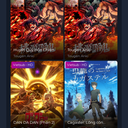
Huyết Quỷ Hỗn Chiến
Tougen Anki
Tougen Anki
Tougen Anki
Vietsub - HD
Vietsub - HD
DAN DA DAN (Phần 2)
Cagaster: Lồng côn