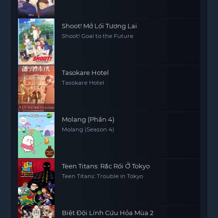
Shoot! Mở Lối Tương Lai
Shoot! Goal to the Future
Tasokare Hotel
Tasokare Hotel
Molang (Phần 4)
Molang (Season 4)
Teen Titans: Rắc Rối Ở Tokyo
Teen Titans: Trouble in Tokyo
Biệt Đội Lính Cứu Hỏa Mùa 2