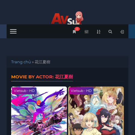
0
Menu
Trang chủ
»
花江夏樹
MOVIE BY ACTOR: 花江夏樹
Vietsub - HD
Vietsub - HD