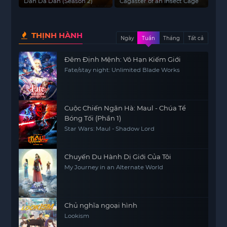
trùng
Dan Da Dan (Season 2)
Cagaster of an Insect Cage
THỊNH HÀNH
Ngày
Tuần
Tháng
Tất cả
Đêm Định Mệnh: Vô Hạn Kiếm Giới
Fate/stay night: Unlimited Blade Works
Cuộc Chiến Ngân Hà: Maul - Chúa Tể
Bóng Tối (Phần 1)
Star Wars: Maul - Shadow Lord
Chuyến Du Hành Dị Giới Của Tôi
My Journey in an Alternate World
Chủ nghĩa ngoại hình
Lookism