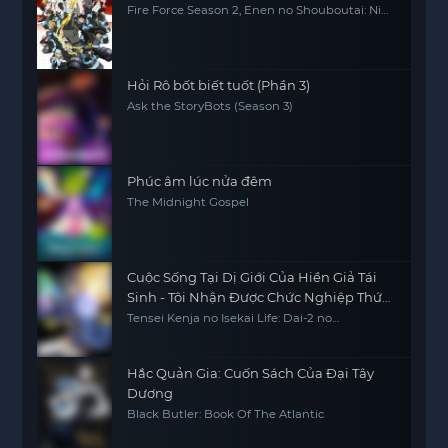
Fire Force Season 2, Enen no Shouboutai: Ni
no Shou
Hỏi Rô bốt biết tuốt (Phần 3)
Ask the StoryBots (Season 3)
Phúc âm lúc nửa đêm
The Midnight Gospel
Cuộc Sống Tại Dị Giới Của Hiền Giả Tái
Sinh - Tôi Nhận Được Chức Nghiệp Thứ
Hai, Và Đã Trở Thành Người Mạnh Nhất
Tensei Kenja no Isekai Life: Dai-2 no
Shokugyou wo Ete Sekai Saikyou ni
Thế Giới
Narimashita My Isekai Life: I Gained a Second
Character Class and Became the Strongest
Sage in the World
Hắc Quản Gia: Cuốn Sách Của Đại Tây
Dương
Black Butler: Book Of The Atlantic