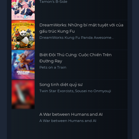
Tamon's B-Side
DreamWorks: Những bí mật tuyệt vời của
gấu trúc Kung Fu
DreamWorks Kung Fu Panda Awesome
Secrets
Biệt Đội Thú Cưng: Cuộc Chiến Trên
Đường Ray
Pets on a Train
Song tinh diệt quỷ sư
Twin Star Exorcists, Sousei no Onmyouji
A War between Humans and AI
A War between Humans and AI