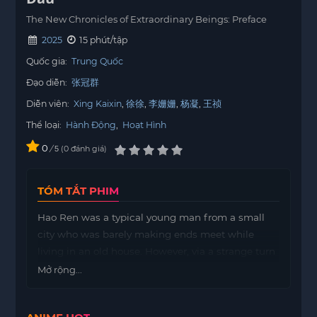
The New Chronicles of Extraordinary Beings: Preface
2025
15 phút/tập
Quốc gia:
Trung Quốc
Đạo diễn:
张冠群
Diễn viên:
Xing Kaixin
徐徐
李姗姗
杨凝
王祯
Thể loại:
Hành Động
,
Hoạt Hình
0
/
0
đánh giá
5
TÓM TẮT PHIM
Hao Ren was a typical young man from a small
city who was barely making ends meet while
living in an old house. However, via a strange turn
of events, he becomes a “universe police officer.”
Mở rộng...
A problem is developing in his domain, the Dream
Plane Universe, as he struggles to oversee a home