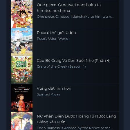
One piece: Omatsuri danshaku to
himitsu no shima
One piece: Omatsuri danshaku to himitsu no
shima
Poco ở thế giới Udon
Poco's Udon World
Cậu Bé Craig Và Con Suối Nhỏ (Phần 4)
Craig of the Creek (Season 4)
Vùng đất linh hồn
Spirited Away
Nữ Phản Diện Được Hoàng Tử Nước Láng
Giềng Yêu Mến
The Villainess Is Adored by the Prince of the